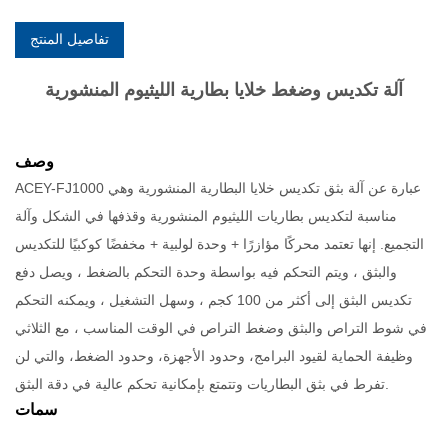
تفاصيل المنتج
آلة تكديس وضغط خلايا بطارية الليثيوم المنشورية
وصف
ACEY-FJ1000 عبارة عن آلة بثق تكديس خلايا البطارية المنشورية وهي
مناسبة لتكديس بطاريات الليثيوم المنشورية وقذفها في الشكل وآلة
التجميع. إنها تعتمد محركًا مؤازرًا + وحدة لولبية + مخفضًا كوكبيًا للتكديس
والبثق ، ويتم التحكم فيه بواسطة وحدة التحكم بالضغط ، ويصل دفع
تكديس البثق إلى أكثر من 100 كجم ، وسهل التشغيل ، ويمكنه التحكم
في شوط التراص والبثق وضغط التراص في الوقت المناسب ، مع الثلاثي
وظيفة الحماية لقيود البرامج، وحدود الأجهزة، وحدود الضغط، والتي لن
تفرط في بثق البطاريات وتتمتع بإمكانية تحكم عالية في دقة البثق.
سمات