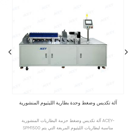
آلة تكديس وضغط حزمة البطاريات المنشورية
تم تصميم آلة تكديس وضغط حزمة البطاريات المنشورية
ACEY-SP1200 من أجل تكديس وقذف وتجميع خلايا
البطارية المنشورية وتستخدم على نطاق واسع في خط