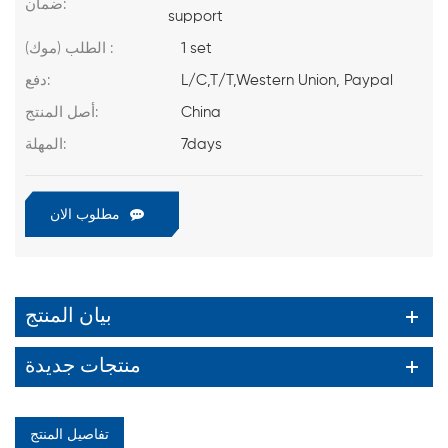
ضمان:
support
1 set
الطلب (موك) :
L/C,T/T,Western Union, Paypal
دفع:
China
أصل المنتج:
7days
المهلة:
مطلوب الان
بيان المنتج
منتجات جديدة
تفاصيل المنتج