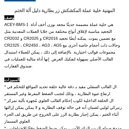
المهنية خلية عملة المكشكش زر بطارية دليل آلة الختم
وصف
ACEY-BMS-1 ​​ هي خلية عملة مصممة حديثًا مجعد بوزن أخف أداة
التجعيد مناسبة لإغلاق أنواع مختلفة من خلايا العملات المعدنية مثل
CR2032 و CR2025 و CR2016 مع تضمين يموت. يمكنه أيضًا تجعيد
CR2325 ، CR2450 ، AG3 ، AG5 وحالات ذات أحجام خاصة أخرى مع
مجموعات قوالب اختيارية. بالإضافة إلى ذلك ، يمكن للعملاء استبدال
القالب الأصلي بسهولة لتفكيك الغرض. إنها أداة مثالية للعمليات في
صندوق القفازات.
المميزات
* ال القالب السفلي مقيد بـ دقة عالية حلقة تحديد المواقع للتحكم في
ارتفاع عبوة البطارية ، وذلك لتجنب الضغط المفرط وغير المستقر
* ال الحلقة الداخلية لكوب إحكام القالب العلوي مُجهزة بآلية تمركز
زنبركي لولبي لضمان أنه في حالة توقف البطارية و لا يمكن يمكن إزالتها
أثناء الختم ، يمكن إجبار بطارية الزر على الخروج عن طريق لف الجزء
العلوي المسمار.
* مدمج صمام الزيت الزائد الآمن ، يمكن ضبط الضغط وفقًا للاحتياجات ،