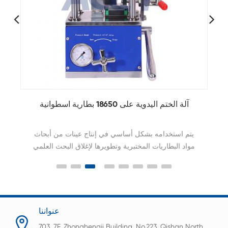
آلة الختم اليدوية على 18650 بطارية اسطوانية
يتم استخدامه بشكل أساسي في إنتاج عينات من أبحاث
مواد البطاريات المختبرية وتطويرها لإغلاق البحث العلمي
للبطاريات الأسطوانية والمكثفات الأسطوانية
عنواننا
703, 7F, Zhonghengji Building, No.223, Qishan North