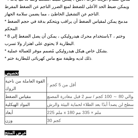
ويمكن ضبط الحد الأعلى للضغط لمنع الضرر الناجم عن الضغط المفرط
الناجم عن التشغيل الخاطئ ، مما يضمن سلامة الجهاز.
* مدمج يمكن لمقياس الضغط أن يراقب ويتحكم بدقة في حجم الضغط
المحكم
* باستخدام محرك هيدروليكي ، يمكن أن يصل الضغط إلى 8T ، وختم
البطارية لا يحتوي على اهتزاز ولا تسرب.
* بشكل خاص هيكل هيدروليكي مُصمم موفر للعمالة عملية.
* ذلك لديه وظيفة منع ماس كهربائى للبطارية ختم.
تخصيص
القوة العاملة من ناحية
أقل من 5 كجم ؛
الروك
والي 80
～
مقياس الضغط
المواد الهيكلية
225 ملم x 180 ملم × 335 مم
أبعاد
30 كجم
وزن
عرض المنتج