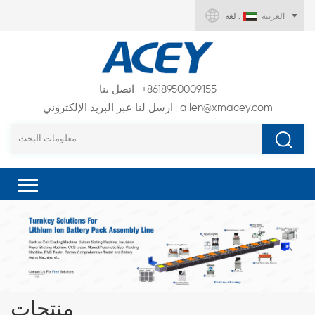
العربية
لغة :
+8618950009155
اتصل بنا
allen@xmacey.com
ارسل لنا عبر البريد الإلكتروني
منتجات