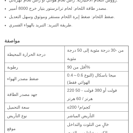
مصدر طاقة اللحام: لحام ترانزستور بتيار خرج 8000 أمبير.
ضغط اللحام: ضغط إبرة اللحام مستقر وموثوق وسهل التعديل.
طريقة التبريد: التبريد بالهواء القسري.
مواصفة
من -30 درجة مئوية إلى 50 درجة
درجة الحرارة المحيطة
مئوية
أقل من 90%
رطوبة
0.4～0.6 ميجا باسكال (النوع
ضغط مصدر الهواء
الهوائي فقط)
220 فولت أو 380 فولت - 50
جهد مصدر الطاقة
هرتز / 60 هرتز
≤200 كجم/م²
سعة التحميل
التأريض المباشر
نوع التأريض
خالٍ من التلوث والتداخل
موقع
الكهرومغناطيسي القوي