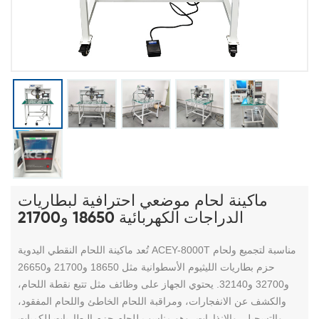
ماكينة لحام موضعي احترافية لبطاريات
الدراجات الكهربائية 18650 و21700
تُعد ماكينة اللحام النقطي اليدوية ACEY-8000T مناسبة لتجميع ولحام
حزم بطاريات الليثيوم الأسطوانية مثل 18650 و21700 و26650
و32700 و32140. يحتوي الجهاز على وظائف مثل تتبع نقطة اللحام،
والكشف عن الانفجارات، ومراقبة اللحام الخاطئ واللحام المفقود،
والتسجيل، والإنذارات، وهو مناسب للحام حزم البطاريات للكميات