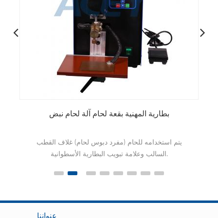
حزمة البطارية أحادية الجانب آلة لحام البقعة مع تدوير
ب
الرأس
يتم استخدام ACEY-S200C مع وظيفة دوران رأس اللحام
يتم ا
في اللحام النقطي الأوتوماتيكي للبطارية
18650،21700،26650،32650،32700.
عنواننا