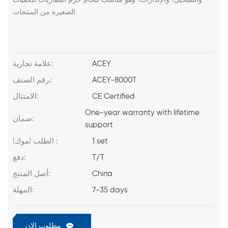
الصغيرة من المنتجات.
ACEY
علامة تجارية:
ACEY-8000T
رقم الصنف.:
CE Certified
الامتثال:
One-year warranty with lifetime
ضمان:
support
1 set
الطلب (موك) :
T/T
دفع:
China
أصل المنتج:
7-35 days
المهلة:
مطلوب الان