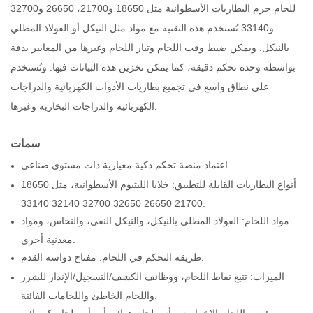
للحام حزم البطاريات الأسطوانية مثل 18650 و21700،
26650 و32700
و33140
تُستخدم هذه التقنية مع مواد مثل النيكل أو الفولاذ المطلي
بالنيكل. ويمكن ضبط وقت اللحام وتيار اللحام وغيرها من المعايير بدقة
بواسطة وحدة تحكم دقيقة، كما يمكن تخزين هذه البيانات فيها. وتُستخدم
على نطاق واسع في تجميع بطاريات الأدوات الكهربائية والدراجات
الكهربائية والدراجات البخارية وغيرها.
سمات
اعتماد منصة تحكم ذكية معيارية ذات مستوى صناعي.
أنواع البطاريات القابلة للتطبيق: خلايا الليثيوم الأسطوانية، مثل 18650
21700 26650 32650 32700 32140 33140.
مواد اللحام: الفولاذ المطلي بالنيكل، والنيكل النقي، والنحاس، ومواد
معدنية أخرى.
طريقة التحكم في اللحام: مفتاح دواسة القدم.
الميزات: تتبع نقاط اللحام، ووظائف الكشف/التسجيل/الإنذار للشرر
واللحام الخاطئ واللحامات الفائتة.
رؤوس اللحام الاختيارية: رأس لحام هوائي أو رأس لحام كهربائي.