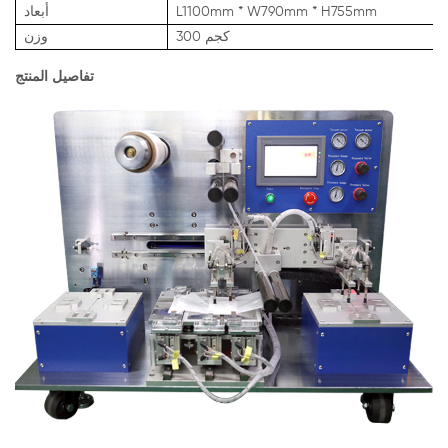
L1100mm * W790mm * H755mm
أبعاد
300 كجم
وزن
تفاصيل المنتج