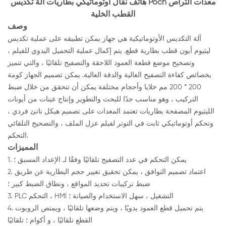
هاتف نقال أوتوماتيكي بطاريات آلة تكديس Poch معدات التراص
القطب الخلية
وصف
آلة التكديس الأوتوماتيكية هي جهاز يمكن تطبيقه على عملية تكديس
ليثيوم أيون قطب بطارية قطع. يتم إكمال عملية التحميل اليدوي للفيلم ،
وتصحيح موضع قطعة العمود اللاحقة والتصفيح تلقائيًا ، والتي تتميز
بخصائص كفاءة التصفيح العالية والدقة العالية. يمكن تصميم الجهاز كومة
200 * 200 مم خلايا وأحجام مختلفة يمكن أن تتحقق من خلال ضبط
التركيب ، وهو مناسب جدًا للبحث والتطوير وإنتاج عينات من أيونات
الليثيوم المصفحة بطاريات تعتمد المعدات على تصميم هيكل ناتئ فردي ،
وتحكم أوتوماتيكي ثابت في التوتر لفيلم عزل الملف ، والتصحيح التلقائي
التحكم.
المميزات
1. يمكن التحكم في عدد التصفيح تلقائيًا وفقًا لـ الإعداد المسبق ؛
2. اعتماد تصميم التوافق ، يمكن تحقيق تغيير حجم البطارية عن طريق
ضبط تركيبات تحديد المواقع ، ونطاق الضبط كبير ؛
3. PLC التحكم ، HMI التشغيل ، سهل الاستخدام والصيانة ؛
4. يتم تحميل قطع العمود يدويًا ، ويتم وضعها تلقائيًا ، ويمتص الروبوت
القطع تلقائيًا ، و أكوام ؛ تلقائيًا