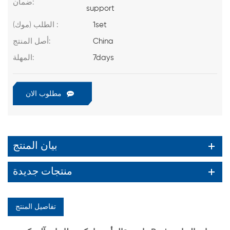
ضمان:
support
1set
الطلب (موك) :
China
أصل المنتج:
7days
المهلة:
مطلوب الان
بيان المنتج
منتجات جديدة
تفاصيل المنتج