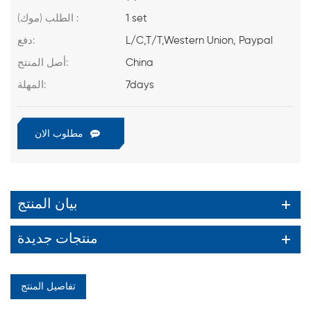
1 set
الطلب (موك) :
L/C,T/T,Western Union, Paypal
دفع:
China
أصل المنتج:
7days
المهلة:
مطلوب الان
بيان المنتج
منتجات جديدة
تفاصيل المنتج