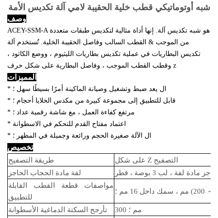
شبه أوتوماتيكي قطب خلية الحقيبة لامي
آلة تكديس الأمة
وصف
ACEY-SSM-A هو شبه تكديس آلة. إنها أداة مثالية لتكديس طبقات متعددة
من الموجب & القطب السالب وفاصل الحقيبة الخلية. تُستخدم آلة
تكديس البطاريات في عملية تكديس بطاريات الليثيوم ، ووضع الكاثود ،
وقطب القطب الموجب ، وفاصل البطارية على شكل حرف z
المميزات
* ال يعد ضبط وتشغيل وصيانة الماكينة أمرًا بسيطًا سهل ؛
* قابل للتطبيق إلى مجموعة كبيرة من مكدس الخلايا أحجام ؛
* مرتفع كفاءة العمل ، مع شاشة رقمية عداد ؛
* اعتماد مفتاح القدم للتحكم في الاسطوانة
* ال الآلة صغيرة الحجم ورائعة وجميلة في المظهر ؛
تخصيص
على شكل Z التصفيح
طريقة التصفيح
لفة مادة الحجاب الحاجز
مواصفات قطعة القطب القابلة
～
200) مم ، سمك داخل 16 مم ؛
للتطبيق
300 مم ؛
تأرجح السكتة الدماغية الأسطوانة