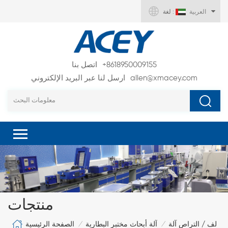
العربية
لغة :
+8618950009155
اتصل بنا
allen@xmacey.com
ارسل لنا عبر البريد الإلكتروني
منتجات
الصفحة الرئيسية
لف / التراص آلة
آلة أبحاث مختبر البطارية
/
/