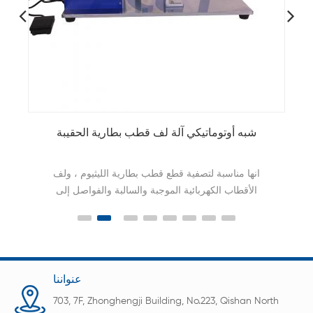
آلة لف أقطاب البطاريات الأسطوانية شبه الأوتوماتيكية
الموجبة والسالبة
توفر آلة لف أقطاب الخلايا الأسطوانية شبه الأوتوماتيكية
ACEY-SWM-C حلاً عالي الدقة لإنتاج خلايا أيونات
الليثيوم، وتتميز بتغذية فاصلة ذات شد ثابت وعناصر تحكم
HMI بديهية لضمان اتساق فائق وسهولة التشغيل.
عنواننا
703, 7F, Zhonghengji Building, No.223, Qishan North