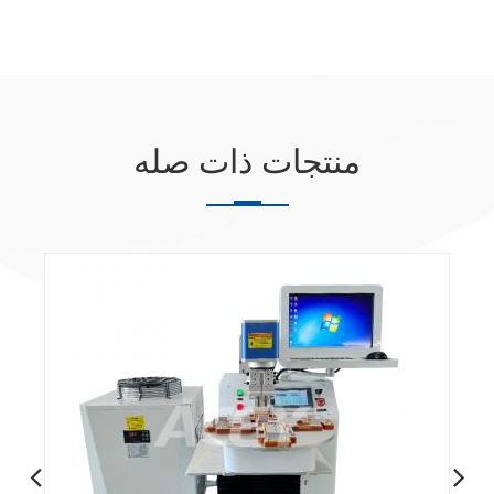
منتجات ذات صله