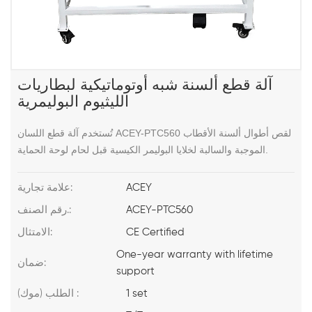
آلة قطع ألسنة شبه أوتوماتيكية لبطاريات
الليثيوم البوليمرية
تُستخدم آلة قطع اللسان ACEY-PTC560 لقص أطوال ألسنة الأقطاب
الموجبة والسالبة لخلايا البوليمر الكيسية قبل لحام لوحة الحماية.
ACEY
علامة تجارية:
ACEY-PTC560
رقم الصنف.:
CE Certified
الامتثال:
One-year warranty with lifetime
ضمان:
support
1 set
الطلب (موك) :