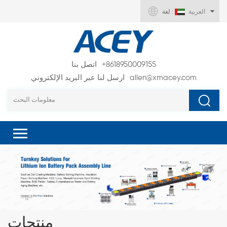
العربية
لغة :
+8618950009155
اتصل بنا
allen@xmacey.com
ارسل لنا عبر البريد الإلكتروني
منتجات