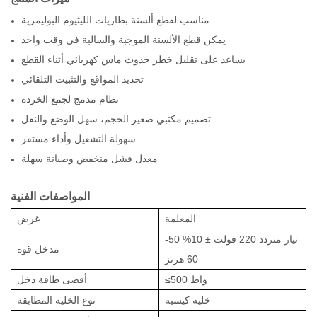
مناسب لقطع ألسنة بطاريات الليثيوم البوليمرية
يمكن قطع الألسنة الموجبة والسالبة في وقت واحد
يساعد على تقليل خطر حدوث ماس كهربائي أثناء القطع
تحديد المواقع والتثبيت التلقائي
نظام مدمج لجمع الخردة
تصميم مكتبي صغير الحجم، سهل الوضع والنقل
سهولة التشغيل وأداء مستقر
معدل فشل منخفض وصيانة سهلة
المواصفات الفنية
المعلمة
غرض
تيار متردد 220 فولت ± 10% 50-
مدخل
قوة
60 هرتز
≤500 واط
أقصى طاقة دخل
خلية كيسية
نوع الخلية المطابقة