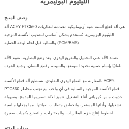
الليثيوم البوليمرية
وصف المنتج
آلة ACEY-PTC560 هي آلة قطع ألسنة شبه أوتوماتيكية مصممة لبطاريات
الليثيوم البوليمرية. تُستخدم بشكل أساسي لتشذيب الألسنة الموجبة
والسالبة قبل لحام لوحة الحماية (PCM/BMS).
تعتمد الآلة على التحميل والتفريغ اليدوي. بعد وضع البطارية، تقوم الآلة
تلقائيًا بإتمام عملية تحديد الموضع، والتثبيت، وقطع اللسان، وجمع الخردة.
بالمقارنة مع القطع اليدوي التقليدي، تستطيع آلة قطع الألسنة ACEY-
PTC560 قطع الألسنة الموجبة والسالبة في آنٍ واحد، مع تجنب مخاطر
حدوث ماس كهربائي أثناء التشغيل. تتميز الآلة بتصميمها المدمج، وسهولة
تشغيلها، وأدائها المستقر، وانخفاض متطلبات صيانتها، مما يجعلها مناسبة
لخطوط إنتاج حزم البطاريات، والمختبرات، والتصنيع بكميات صغيرة.
ميزات المنتج