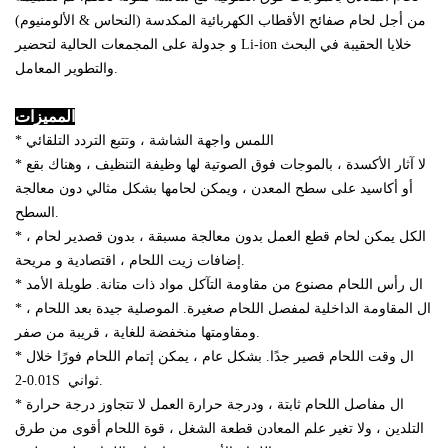
من أجل لحام صفائح الأقطاب الكهربائية المكدسة (النحاس & الألومنيوم)
و جدولة على المجمعات الحالية لتحضير Li-ion خلايا الحقيبة في البحث
والتطوير المعامل.
المميزات
* اللمس واجهة الشاشة ، وتتبع التردد التلقائي
* لا آثار الأكسدة ، بالموجات فوق الصوتية لها وظيفة التنظيف ، وهناك بقع
أو أكاسيد على سطح المعدن ، ويمكن لحامها بشكل مثالي دون معالجة
السطح.
* الكل يمكن لحام قطع العمل بدون معالجة مسبقة ، بدون قصدير لحام ،
إضافات زيت اللحام ، اقتصادية و مريحة.
* ال رأس اللحام مصنوع من مقاومة التآكل مواد ذات متانة. طويلة الأمد
* ال المقاومة الداخلية لمفصل اللحام صغيرة. الموصلية جيدة بعد اللحام ،
ومقاومتها منخفضة للغاية ، قريبة من صفر.
* ال وقت اللحام قصير جدًا. بشكل عام ، يمكن إتمام اللحام فورًا خلال
0.01-2S ​​ ثواني.
* ال مفاصل اللحام ثابتة ، ودرجة حرارة العمل لا تتجاوز درجة حرارة
التلدين ، ولا تغير علم المعادن قطعة الشغل ، قوة اللحام أقوى من طرق