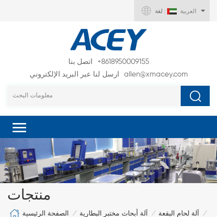
العربية
لغة :
+8618950009155
اتصل بنا
allen@xmacey.com
ارسل لنا عبر البريد الإلكتروني
منتجات
الصفحة الرئيسية
آلة لحام البقعة
آلة أبحاث مختبر البطارية
/
/
/