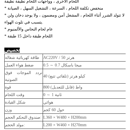
اللحام الأخرى ، وواجهات اللحام نظيفة نظيفة
* منخفض تكلفة اللحام ، السرعة ، التشغيل السهل ، الصيانة
* لا تتولد الشرر أثناء اللحام ، المشغل آمن ومضمون ، ولا يوجد دخان ولن
يتسبب في تلوث الهواء.
* عام لحام النحاس والألمنيوم
* اللحام طبقة داخل 15 طبقة
تخصيص
AC220V / 50 هرتز
طاقة كهربائية شغالة
0.7 ميجا باسكال
～
0.5
ضغط هواء العمل
تردد الموجات فوق
40 كيلو هرتز (تلقائي تتبع)
الصوتية
800 واط (قابل للتعديل)
قوة
1 ثانية
～
0
وقت اللحام
هوائي
شكل القيادة
حول 60 كجم
وزن
L360 × W480 × H200mm
صندوق التحكم الحجم:
L200 × W460 × H270mm
مولد الحجم: