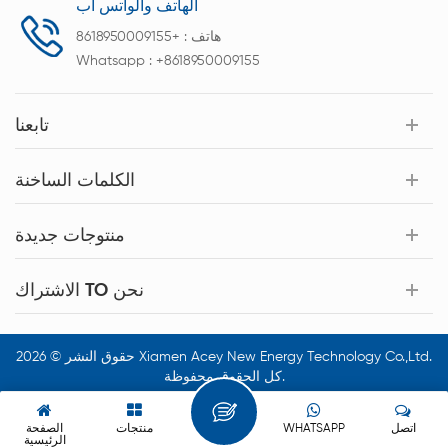
الهاتف والواتس اب
هاتف :
+8618950009155
Whatsapp :
+8618950009155
تابعنا
الكلمات الساخنة
منتوجات جديدة
الاشتراك TO نحن
حقوق النشر © 2026 Xiamen Acey New Energy Technology Co.,Ltd.
كل الحقوق محفوظة.
اتصل
WHATSAPP
منتجات
الصفحة
الرئيسية