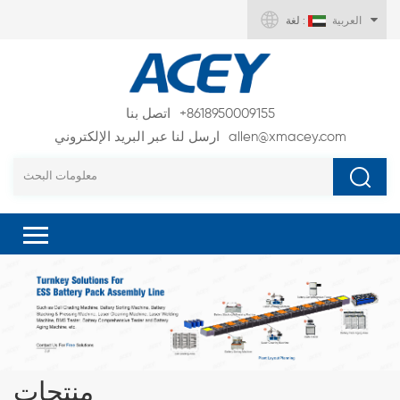
العربية
لغة :
+8618950009155
اتصل بنا
allen@xmacey.com
ارسل لنا عبر البريد الإلكتروني
منتجات