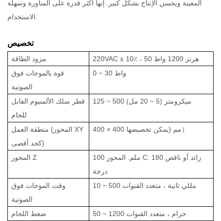
المعيبة ويحسن الإنتاج بشكل كبير. إنها أكثر قدرة على المناورة وسهلة
الاستخدام.
تخصيص
220VAC ± 10٪ ، 50 هرتز 1200 واط
مزود الطاقة
0 ~ 30 واط
قوة بالموجات فوق
الصوتية
125 ~ 500 ميكرومتر (5 ~ 20 مل)
قطر سلك الألمنيوم القابل
للحام
400 × 400 مم (يمكن تخصيصها）
منطقة العمل (المحور XY
كحد أقصى)
100 ملم. المحور C: زائد أو ناقص 180
المحور Z
درجة
10 ~ 500 مللي ثانية ، متعدد القنوات
وقت الموجات فوق
الصوتية
50 ~ 1200 جرام ، متعدد القنوات
ضغط اللحام