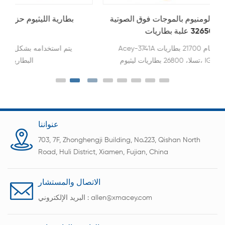
التلقائي آلة الأسلاك الألومنيوم بالموجات فوق الصوتية
ل 21700 32650 علبة بطاريات
Acey-3741A يستخدم أساسا في لحام 21700 بطاريات
تسلا، 26800 بطاريات ليثيوم، IGBT وحدات الاسترداد
السريع، والالكترونيات السيارات .
عنواننا
703, 7F, Zhonghengji Building, No.223, Qishan North
Road, Huli District, Xiamen, Fujian, China
الاتصال والمستشار
allen@xmacey.com
البريد الإلكتروني :