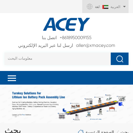
العربية
لغة :
+8618950009155
اتصل بنا
allen@xmacey.com
ارسل لنا عبر البريد الإلكتروني
بحث
الصفحة الرئيسية
بحث
/