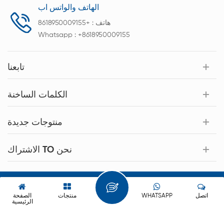
الهاتف والواتس اب
هاتف :
+8618950009155
Whatsapp :
+8618950009155
تابعنا
الكلمات الساخنة
منتوجات جديدة
الاشتراك TO نحن
حقوق النشر © 2026 Xiamen Acey New Energy Technology Co.,Ltd.
كل الحقوق محفوظة.
اتصل
WHATSAPP
منتجات
الصفحة
الرئيسية