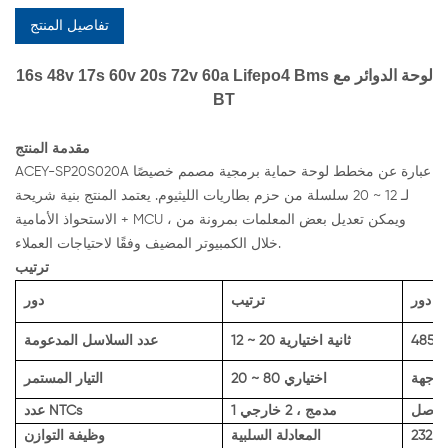
تفاصيل المنتج
16s 48v 17s 60v 20s 72v 60a Lifepo4 Bms لوحة الدوائر مع
BT
مقدمة المنتج
ACEY-SP20S020A عبارة عن مخطط لوحة حماية برمجية مصمم خصيصًا
لـ 12 ~ 20 سلسلة من حزم بطاريات الليثيوم. يعتمد المنتج بنية شريحة
الاستحواذ الأمامية + MCU ، ويمكن تعديل بعض المعلمات بمرونة من
خلال الكمبيوتر المضيف وفقًا لاحتياجات العملاء.
ترتيب
دور
ترتيب
دور
)
12 ~ 20 ثانية اختيارية
عدد السلاسل المدعومة
20 ~ 80 اختياري
التيار المستمر
تواصل
1 مدمج ، 2 خارجي
عدد NTCs
ات
المعادلة السلبية
وظيفة التوازن