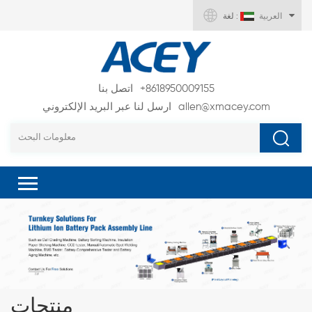
العربية
لغة :
+8618950009155
اتصل بنا
allen@xmacey.com
ارسل لنا عبر البريد الإلكتروني
منتجات