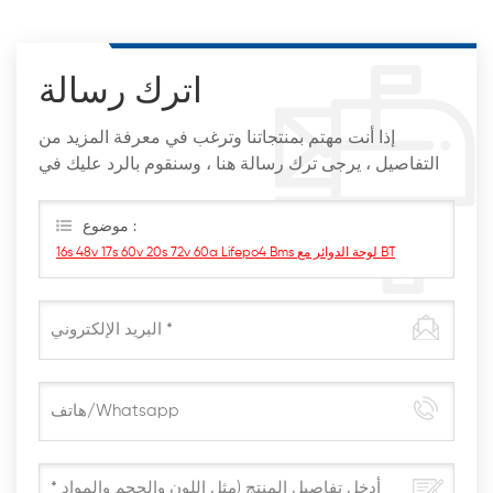
اترك رسالة
إذا أنت مهتم بمنتجاتنا وترغب في معرفة المزيد من
التفاصيل ، يرجى ترك رسالة هنا ، وسنقوم بالرد عليك في
أقرب وقت ممكن
موضوع :
16s 48v 17s 60v 20s 72v 60a Lifepo4 Bms لوحة الدوائر مع BT