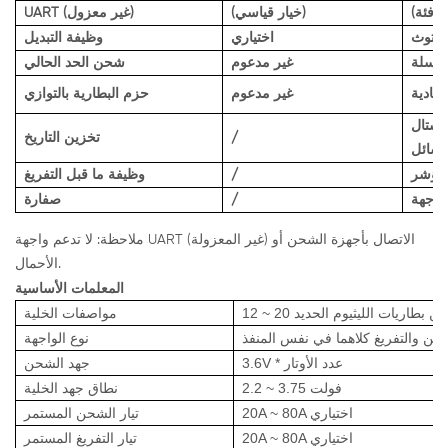
(خيار قياسي)
UART (غير معزول)
لوتوث
اختياري
وظيفة التبديل
سلسلة
غير مدعوم
شحن الحد الحالي
تصادية
غير مدعوم
حزم البطارية بالتوازي
ستال
/
تخزين التاريخ
لسائل
/
وظيفة ما قبل التفريغ
/
صفارة
ملاحظة: لا تدعم واجهة UART (غير المعزولة) الاتصال بأجهزة الشحن أو
الأحمال.
المعلمات الأساسية
سلة من بطاريات الليثيوم الحديد
مواصفات الخلية
حن والتفريغ كلاهما في نفس المنفذ
نوع الواجهة
3.6V * عدد الأوتار
جهد الشحن
2.2 ~ 3.75 فولت
نطاق جهد الخلية
20A ~ 80A اختياري
تيار الشحن المستمر
20A ~ 80A اختياري
تيار التفريغ المستمر