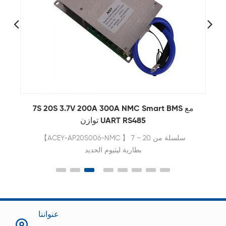
مع
6S-21S 3.2V 100A 200A برنامج Lifepo4 Smart
BMS مع UART
تم تصميم ACEY-AP21S001 خصيصًا لـ 6 ~ 21 سلسلة من
حزم بطاريات الليثيوم.
عنواننا