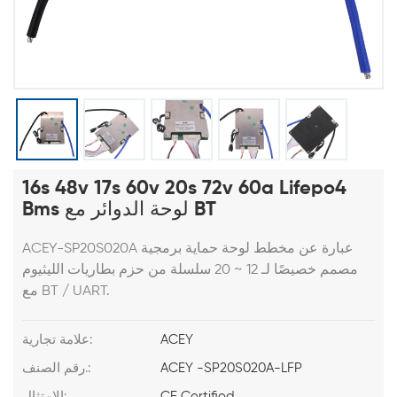
16s 48v 17s 60v 20s 72v 60a Lifepo4
Bms لوحة الدوائر مع BT
ACEY-SP20S020A عبارة عن مخطط لوحة حماية برمجية
مصمم خصيصًا لـ 12 ~ 20 سلسلة من حزم بطاريات الليثيوم
مع BT / UART.
ACEY
علامة تجارية:
ACEY -SP20S020A-LFP
رقم الصنف.:
CE Certified
الامتثال: