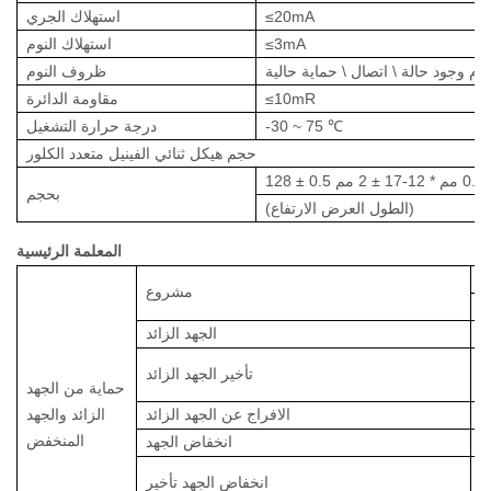
≤20mA
استهلاك الجري
≤3mA
استهلاك النوم
ظروف النوم
≤10mR
مقاومة الدائرة
℃
75
~
-30
درجة حرارة التشغيل
حجم هيكل ثنائي الفينيل متعدد الكلور
بحجم
(الطول العرض الارتفاع)
المعلمة الرئيسية
ص
مشروع
ة
3
الجهد الزائد
1
تأخير الجهد الزائد
حماية من الجهد
3
الافراج عن الجهد الزائد
الزائد والجهد
المنخفض
2.
انخفاض الجهد
1
انخفاض الجهد
تأخير