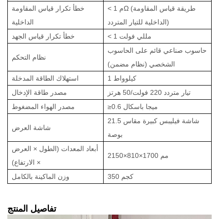
< 1 مΩ (طريقة قياس المقاومة
خطأ تكرار قياس المقاومة
الداخلية للتيار المتردد)
الداخلية
< 1 مللي فولت
خطأ تكرار قياس الجهد
حاسوب صناعي قائم على الحاسوب
نظام التحكم
الشخصي (نظام مضمن)
1 كيلوواط
استهلاك الطاقة المدخلة
تيار متردد 220 فولت/50 هرتز
مصدر طاقة الإدخال
≥0.6 ميجا باسكال
مصدر الهواء المضغوط
شاشة فيليبس كبيرة مقاس 21.5
شاشة العرض
بوصة
أبعاد المعدات (الطول × العرض
2150×810×1700 مم
× الارتفاع)
350 كجم
وزن الماكينة بالكامل
تفاصيل المنتج