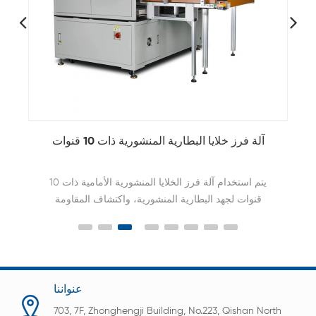
آلة فرز خلايا البطارية المنشورية ذات 10 قنوات
يتم استخدام آلة فرز الخلايا المنشورية الأمامية ذات 10
قنوات لجهد البطارية المنشورية، واكتشاف المقاومة
الداخلية، ومعدات التمييز، وتحميل البيانات إلى قاعدة
البيانات، والوظائف الرئيسية الأخرى.
عنواننا
703, 7F, Zhonghengji Building, No.223, Qishan North