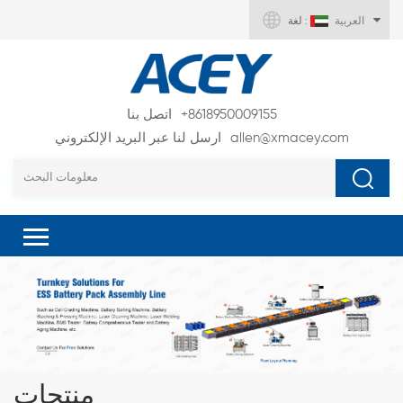
العربية
لغة :
+8618950009155
اتصل بنا
allen@xmacey.com
ارسل لنا عبر البريد الإلكتروني
منتجات