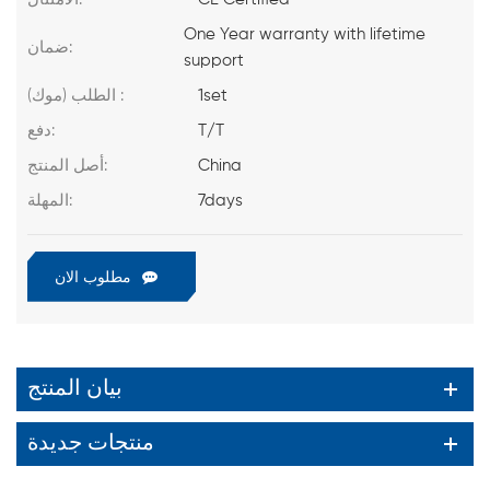
One Year warranty with lifetime
ضمان:
support
1set
الطلب (موك) :
T/T
دفع:
China
أصل المنتج:
7days
المهلة:
مطلوب الان
بيان المنتج
منتجات جديدة