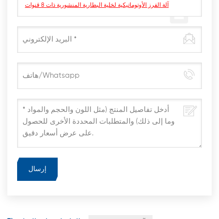
آلة الفرز الأوتوماتيكية لخلية البطارية المنشورية ذات 8 قنوات