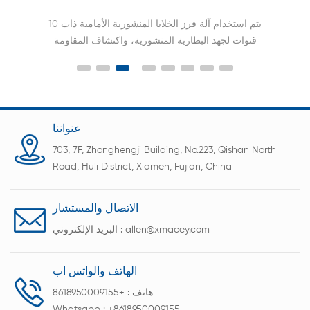
يتم استخدام آلة فرز الخلايا المنشورية الأمامية ذات 10
قنوات لجهد البطارية المنشورية، واكتشاف المقاومة
الداخلية، ومعدات التمييز، وتحميل البيانات إلى قاعدة
البيانات، والوظائف الرئيسية الأخرى.
عنواننا
703, 7F, Zhonghengji Building, No.223, Qishan North
Road, Huli District, Xiamen, Fujian, China
الاتصال والمستشار
allen@xmacey.com
البريد الإلكتروني :
الهاتف والواتس اب
هاتف :
+8618950009155
Whatsapp :
+8618950009155