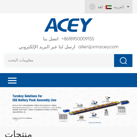
العربية
لغة :
+8618950009155
اتصل بنا
allen@xmacey.com
ارسل لنا عبر البريد الإلكتروني
منتجات