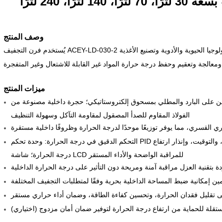
ا، 240 لترًا
وصف المنتج
يُستخدم فرن التجفيف ACEY-LD-030-2 على نطاق واسع في المصانع والمدارس والصناعات الكيميائية والتكنولوجيا الحيوية والأدوية وتصنيع الأغذية
ميزات المنتج
فن على البارد والمطلي بمسحوق إلكتروستاتيكي؛ حجرة داخلية مصنوعة من
الفولاذ المقاوم للصدأ المصقول لمقاومة التآكل وسهولة التنظيف
التحكم الدقيق في درجة الحرارة:
وحدة تحكم PID صغيرة الحجم مزودة بوظائف مثل التحكم التلقائي في درجة الحرارة، والتوقيت، وإنذار ارتفاع
درجة الحرارة؛ شاشة LCD للمراقبة الواضحة والأداء المستقر
مين إمكانية ضبط المساحة الداخلية بحرية وفقًا لمتطلبات التجفيف المختلفة