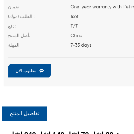
One-year warranty with lifeti
ضمان:
1set
الطلب (موك) :
T/T
دفع:
China
أصل المنتج:
7-35 days
المهلة:
مطلوب الان
تفاصيل المنتج