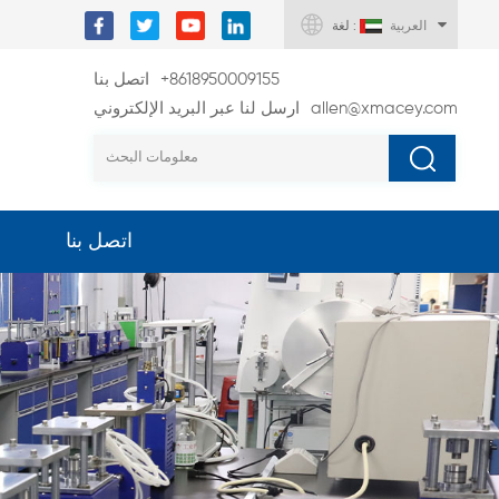
العربية
لغة :
+8618950009155
اتصل بنا
allen@xmacey.com
ارسل لنا عبر البريد الإلكتروني
اتصل بنا