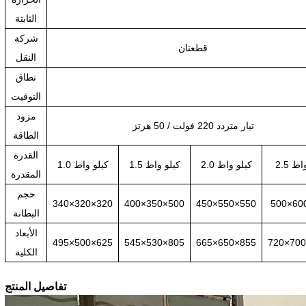
الثابتة
شركة
قطعتان
النقل
نطاق
التوقيت
مزود
تيار متردد 220 فولت / 50 هرتز
الطاقة
القدرة
 واط
2.0 كيلو واط
1.5 كيلو واط
1.0 كيلو واط
المقدرة
حجم
340×320×320
400×350×500
450×550×550
500×60
البطانة
الأبعاد
495×500×625
545×530×805
665×650×855
720×70
الكلية
تفاصيل المنتج