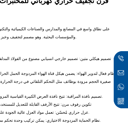
فرن تجفيف حراري كهربائي للمختبرات بسعة 30 لترًا، 70 لترًا، 140 لترً
والمؤسسات البحثية. وهو مصمم لتجفيف وخبز ومعالجة وتعقيم وحفظ درجة حرارة المواد غير القابلة للاشتعال وغير المتفجرة.
تصميم هيكلي متين:
تصميم خارجي انسيابي مصنوع من الفولاذ المدل
يضمن هيكل قناة الهواء المزدوجة الحمل الحراري القسري، مما يوفر توزيعًا موحدًا لدرجة الحرارة وظروفًا داخلية مستقرة.
نظام فعال لتدوير الهواء:
تتيح نافذة العرض الكبيرة القياسية المزودة بتقنية العزل مراقبة آمنة ومريحة دون التأثير على درجة الحرارة الداخلية.
تصميم نافذة المراقبة:
تكوين رفوف مرن:
تتيح الأرفف القابلة للتعديل للمستخد
تعمل مواد العزل عالية الجودة على تقليل فقدان الحرارة، وتحسين كفاءة الطاقة، وضمان أداء حراري مستقر.
عزل حراري مُحسّن:
يمكن تركيب وحدة تحكم مستقلة للحماية من ارتفاع درجة الحرارة لتوفير ضمان أمان مزدوج (اختياري).
نظام الحماية المزدوجة الاختياري: