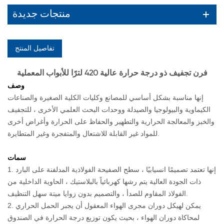
منتجات جديدة
تفاصيل المنتج
فرن تجفيف ذو درجة حرارة عالية 420 لترًا للأبواب المعملية
وصف
إنها مناسبة بشكل أساسي للمصانع وكليات الكلية الصغيرة والصناعات
الكيماوية والبيولوجيا والصيدلة ووحدات البحث العلمي الأخرى ، للتجفيف
والخبز والمعالجة الحرارية والتطهير والحفاظ على الحرارة وأغراض أخرى
للمواد غير القابلة للاشتعال والمتفجرة وغير المتطايرة.
سمات
1. إنها تعتمد تصميمًا انسيابيًا ، سطح الصفيحة الفولاذية المدلفنة على البارد
ذات الجودة العالية يتم رشها كهربائياً بالبلاستيك ، الحاوية الداخلية من
الفولاذ المقاوم للصدأ ، والتصميم بدون زوايا ميتة سهل التنظيف.
2. يمكن لهيكل دوران مجرى الهواء المعقول
أن يجبر الحمل الحراري
لمحاكاة دوران الهواء ، بحيث يكون توزيع درجة الحرارة في الصندوق