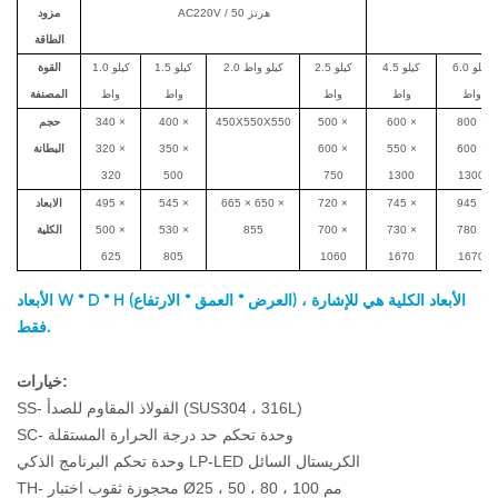
AC220V / 50 هرتز
مزود
الطاقة
6.0 كيلو
4.5 كيلو
2.5 كيلو
2.0 كيلو واط
1.5 كيلو
1.0 كيلو
القوة
واط
واط
واط
واط
واط
المصنفة
800 ×
600 ×
500 ×
450X550X550
400 ×
340 ×
حجم
600 ×
550 ×
600 ×
350 ×
320 ×
البطانة
320
500
750
1300
1300
945 ×
745 ×
720 ×
665 × 650 ×
545 ×
495 ×
الابعاد
780 ×
730 ×
700 ×
855
530 ×
500 ×
الكلية
625
805
1060
1670
1670
الأبعاد W * D * H (العرض * العمق * الارتفاع) ، الأبعاد الكلية هي للإشارة
فقط.
خيارات:
SS- الفولاذ المقاوم للصدأ (SUS304 ، 316L)
SC- وحدة تحكم حد درجة الحرارة المستقلة
وحدة تحكم البرنامج الذكي LP-LED الكريستال السائل
TH- محجوزة ثقوب اختبار Ø25 ، 50 ، 80 ، 100 مم