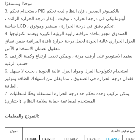
موحدًا ومستقرًا.
3. باستخدام تحكم PID بالكمبيوتر الصغير ، فإن النظام لديه تحكم
أوتوماتيكي في درجة الحرارة ، توقيت ، إنذار درجة الحرارة الزائدة ،
شاشة LCD ، تحكم دقيق في درجة الحرارة ، مستقر وموثوق.
4. الصندوق مجهز بنافذة مراقبة زاوية الرؤية الكبيرة ويعتمد تكنولوجيا
العزل الحراري عالية الجودة لجعل درجة حرارة نافذة المراقبة ضمن نطاق
معقول لضمان الاستخدام الآمن.
5. يعتمد الاستوديو على أرفف مرنة ، ويمكن تعديل ارتفاع وكمية الأرفف
حسب الرغبة.
6. استخدام تكنولوجيا العزل ومواد العزل عالية الجودة ، بحيث لا يسهل
فقدان درجة الحرارة في الصندوق ، مما يقلل من استهلاك الطاقة وتوفير
الطاقة.
7. يمكن تركيب وحدة تحكم حد درجة الحرارة المستقلة وفقًا لمتطلبات
المستخدم لمضاعفة حماية سلامة النظام. (اختياري)
النموذج والمعلمات:
فرن تجفيف الأضداد
نموذج
LD-030-
LD-070-2
LD-140-2
LD-240-2
LD-420-2
LD-620-2