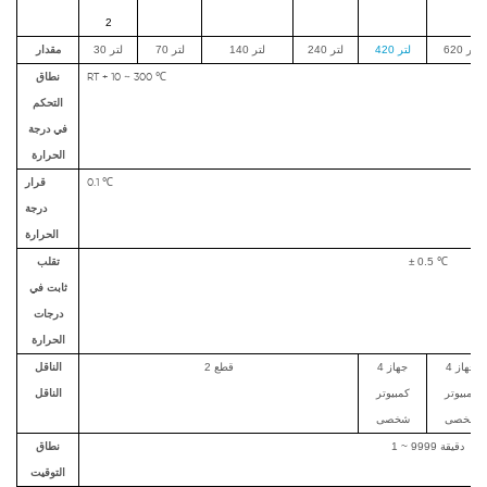
2
620 لتر
420 لتر
240 لتر
140 لتر
70 لتر
30 لتر
مقدار
نطاق
RT + 10 ~ 300 ℃
التحكم
في درجة
الحرارة
قرار
0.1 ℃
درجة
الحرارة
± 0.5 ℃
تقلب
ثابت في
درجات
الحرارة
4 جهاز
4 جهاز
2 قطع
الناقل
كمبيوتر
كمبيوتر
الناقل
شخصى
شخصى
1 ~ 9999 دقيقة
نطاق
التوقيت