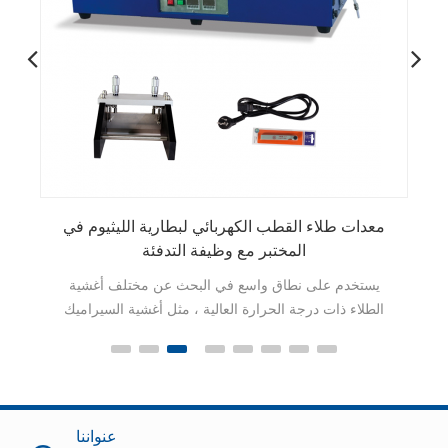
لقطب الكهربائي المستمر للبطارية
معدات طلاء القطب الكهربا
المختبر مع وظ
 المتقطععبارة عن ثلاث لفات معدات
يستخدم على نطاق واسع في
لتي يمكن استخدامها للطلاء المستمر
الطلاء ذات درجة الحرارة الع
والمتقطع
والأفلام الكريستالية وأغشي
الخاصة أفلام ؛ يمكن أن
والتكنولوجيا لتشكيل الأفلا
العالية في المستقبل.
عنواننا