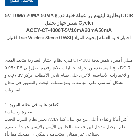
تفاصيل المنتج
5V 10MA 20MA 50MA بطارية ليثيوم زر عملة خلية قدرة DCIR
تستر جهاز تحليل Cycler
ACEY-CT-4008T-5V10mA20mA50mA
اختبار True Wireless Stereo (TWS) | اختبار خلية العملة | بحوث المواد
نظام اختبار البطارية متعدد المدى CT-4000 مللي أمبير ، يتميز بدقة
اسي-
0.05٪ FS وقدرة تصل إلى μA ، يتيح للمستخدمين إجراء اختبارات DCIR
و dQ / dV والاختبارات الأساسية الأخرى على نظام ثلاثي الأقطاب. يركز
بشكل أساسي على الجامعات ومؤسسات البحث والتطوير في مجال
البطاريات.
1. كفاءة عالية في نظام التبريد
صغيرة وحساسة.
يعتبر نظام التبريد الجديد ACEY أكثر أمانًا وكفاءة أعلى من ذي قبل. كما
نعلم ، يحتل مدخل الهواء نصف الجانبين الأيمن والأيسر. هو حقًا تصميم
صناعي غير ممتاز. استخدمه ، يمكن أن يمنحك مفاجأة.