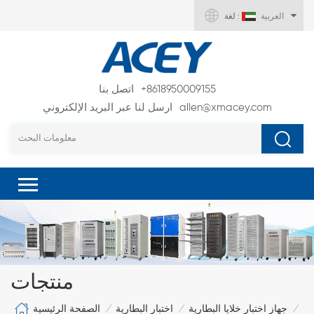
العربية
لغة :
+8618950009155
اتصل بنا
allen@xmacey.com
ارسل لنا عبر البريد الإلكتروني
منتجات
الصفحة الرئيسية
جهاز اختبار خلايا البطارية
اختبار البطارية
/
/
/