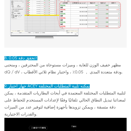
8. تحقق دقة 0.05٪
مظهر خفيف الوزن للغاية ، وميزات مستوحاة من المحترفين ، ومنحنى
dQ / dV ، ودقة متعددة المدى ， 0.05٪ ، واختبار نظام ثلاثي الأقطاب.
9. جهاز اختبار ACEY يمكنه تلبية المتطلبات المختلفة
لتلبية المتطلبات المختلفة المعتمدة في أبحاث البطاريات المتقدمة ، يمكن
لمعداتنا تبديل النطاق الحالي تلقائيًا وفقًا لإعدادات المستخدم للحفاظ على
دقة متسقة ، ويمكن تزويدها بأجهزة إضافية لتوفير عدد من الميزات
والقدرات الاختيارية.