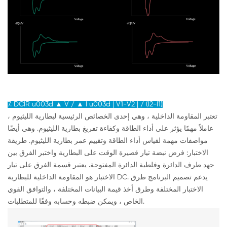
7. DCIR u003d ▲ V / ▲ I u003d | V1-V2 | / (I2-I1)
تعتبر المقاومة الداخلية ، وهي إحدى الخصائص الرئيسية لبطارية الليثيوم ،
عاملاً مهمًا يؤثر على أداء الطاقة وكفاءة تفريغ بطارية الليثيوم. وهي أيضًا
مواصفات مهمة لقياس أداء الطاقة وتقييم عمر بطارية الليثيوم. طريقة
الاختبار: فرض نبضة تيار قصيرة الوقت على البطارية واختبر الفرق بين
جهد طرف الدائرة وفلطية الدائرة المفتوحة. يعتبر قسمة الفرق على تيار
الاختبار هو المقاومة الداخلية للبطارية DC. يدعم تصميم البرنامج طرق
الاختبار المختلفة وطرق أخذ قيمة البيانات المختلفة ، والتوافق القوي
الخاص ، ويمكن ضبطه وحسابه وفقًا للمتطلبات.