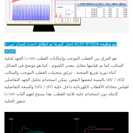
6. أخبار كبيرة! تم إطلاق أحدث إصدار من ACEY BTSDA مع وظيفة
dQdV
الجهد لخلية Li-ion هو الفرق بين القطب الموجب وإمكانات القطب
السالب كما تم قياسها مقابل معدن الليثيوم ، كما هو موضح في الشكل.
أثناء دورة تفريغ الشحنة ، تنزلق منحنيات القطب الموجب والسالب
بالنسبة لبعضها البعض. يمكن استخدام تحليل الجهد التفاضلي (dV / dQ)
والسعة التفاضلية (dQ / dV) لقياس محاذاة الأقطاب الكهربائية داخل خلية
Li-ion كاملة دون استخدام خلية ثلاثية القطب. هذا يسمح لفهم آليات
تدهور الخلية.