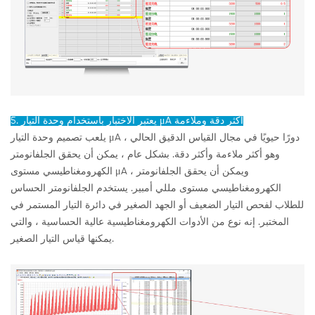
5. يعتبر الاختبار باستخدام وحدة التيار μA أكثر دقة وملاءمة
يلعب تصميم وحدة التيار μA دورًا حيويًا في مجال القياس الدقيق الحالي ،
وهو أكثر ملاءمة وأكثر دقة. بشكل عام ، يمكن أن يحقق الجلفانومتر
الكهرومغناطيسي مستوى μA ، ويمكن أن يحقق الجلفانومتر
الكهرومغناطيسي مستوى مللي أمبير. يستخدم الجلفانومتر الحساس
للطلاب لفحص التيار الضعيف أو الجهد الصغير في دائرة التيار المستمر في
المختبر. إنه نوع من الأدوات الكهرومغناطيسية عالية الحساسية ، والتي
يمكنها قياس التيار الصغير.