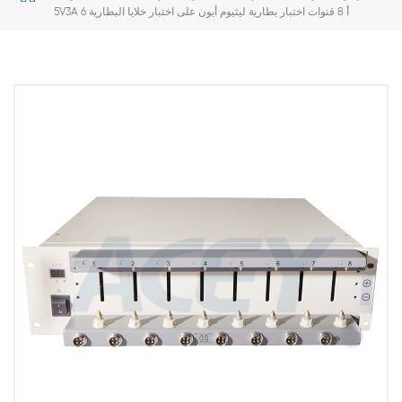
5V3A 6 أ 8 قنوات اختبار بطارية ليثيوم أيون على اختبار خلايا البطارية