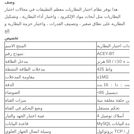
وصف
هذا يوفر نظام اختبار البطاريات معظم التطبيقات في مجالات اختبار
البطاريات مثل أبحاث مواد الإلكترود ، واختبار أداء البطارية ، وتشكيل
البطارية على نطاق صغير ، وتصنيف القدرات ، واختبار حزمة البطارية و
إلخ
تخصيص
عدات اختبار البطارية
المنتج الاسم:
ACEY-BT
نموذج رقم:
مدخل الطاقة
425 واط
مدخلات الطاقة النشطة
≥1MΩ
مقاومة المدخلات
 بت
；
دا
：
16 بت
الدقة
<85 ديسيبل
الضوضاء
 من حلقة مغلقة بنية
ميزات القناة
تحكم مستقل
وضع التحكم في القناة
4 أسلاك توصيل
عينة اختبار الجهد والتيار
MyS قاعدة البيانات
قاعدة البيانات
وسيلة اتصال الجهاز العلوي