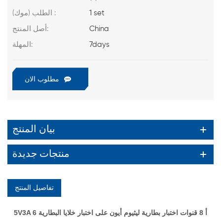
1 set
الطلب (موك) :
China
أصل المنتج:
7days
المهلة:
مطلوب الان
بيان المنتج
منتجات جديدة
تفاصيل المنتج
5V3A 6 أ 8 قنوات اختبار بطارية ليثيوم أيون على اختبار خلايا البطارية