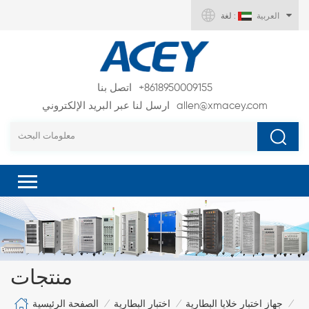
العربية
لغة :
+8618950009155
اتصل بنا
allen@xmacey.com
ارسل لنا عبر البريد الإلكتروني
منتجات
الصفحة الرئيسية
جهاز اختبار خلايا البطارية
اختبار البطارية
/
/
/