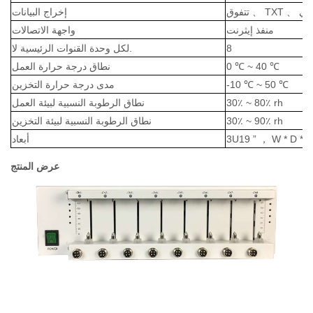
اني
、
TXT
、
تتفوق
إخراج البيانات
منفذ إيثرنت
واجهة الاتصالات
8
لكل وحدة القنوات الرئيسية لا.
0 ℃ ~ 40 ℃
نطاق درجة حرارة العمل
-10 ℃ ~ 50 ℃
مدى درجة حرارة التخزين
30٪ ~ 80٪ rh
نطاق الرطوبة النسبية لبيئة العمل
30٪ ~ 90٪ rh
نطاق الرطوبة النسبية لبيئة التخزين
W * D * 
，
3U19 ”
أبعاد
عرض المنتج