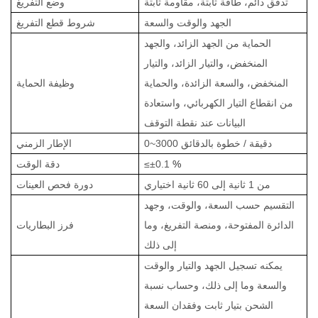
تدفق دائم، طاقة ثابتة، مقاومة ثابتة
وضع التفريغ
الجهد والوقت والسعة
شروط قطع التفريغ
الحماية من الجهد الزائد، والجهد
المنخفض، والتيار الزائد، والتيار
المنخفض، والسعة الزائدة، والحماية
وظيفة الحماية
من انقطاع التيار الكهربائي، واستعادة
البيانات عند نقطة التوقف
0~3000 دقيقة / خطوة بالدقائق
الإطار الزمني
%
≤±0.1
دقة الوقت
من 1 ثانية إلى 60 ثانية اختياري
دورة فحص العينات
التقسيم حسب السعة، والوقت، وجهد
الدائرة المفتوحة، ومنصة التفريغ، وما
فرز البطاريات
إلى ذلك
يمكنه تسجيل الجهد والتيار والوقت
والسعة وما إلى ذلك، وحساب نسبة
الشحن بتيار ثابت وفقدان السعة