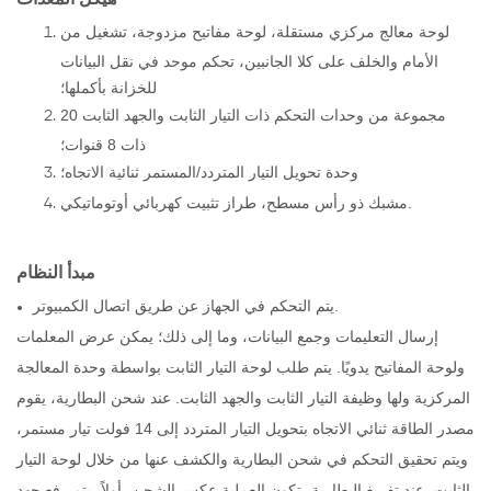
لوحة معالج مركزي مستقلة، لوحة مفاتيح مزدوجة، تشغيل من
الأمام والخلف على كلا الجانبين، تحكم موحد في نقل البيانات
للخزانة بأكملها؛
20 مجموعة من وحدات التحكم ذات التيار الثابت والجهد الثابت
ذات 8 قنوات؛
وحدة تحويل التيار المتردد/المستمر ثنائية الاتجاه؛
مشبك ذو رأس مسطح، طراز تثبيت كهربائي أوتوماتيكي.
مبدأ النظام
يتم التحكم في الجهاز عن طريق اتصال الكمبيوتر.
إرسال التعليمات وجمع البيانات، وما إلى ذلك؛ يمكن عرض المعلمات
ولوحة المفاتيح يدويًا. يتم طلب لوحة التيار الثابت بواسطة وحدة المعالجة
المركزية ولها وظيفة التيار الثابت والجهد الثابت. عند شحن البطارية، يقوم
مصدر الطاقة ثنائي الاتجاه بتحويل التيار المتردد إلى 14 فولت تيار مستمر،
ويتم تحقيق التحكم في شحن البطارية والكشف عنها من خلال لوحة التيار
الثابت. عند تفريغ البطارية، تكون العملية عكس الشحن، أولاً، يتم رفع جهد