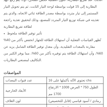
البطارية إلى 15 فولت بواسطة لوحة التيار الثابت، ثم يتم تحويل التيار
المستمر إلى تيار متردد بواسطة مصدر الطاقة ثنائي الاتجاه، والذي يتم
تغذيته في شبكة توزيع التيار المتردد للمصنع، وذلك لتحقيق تغذية راجعة
لطاقة تفريغ البطارية
تأثير توفير الطاقة ملحوظ
تُظهر القياسات الفعلية أن استهلاك الطاقة للجهاز انخفض بأكثر من 40%
مقارنة بالمعدات التقليدية، وأن معدل توفير الطاقة الشامل يزيد عن
60%، وأن استهلاك الطاقة يتم توفيره بأكثر من 60%، مما يوفر الكثير من
التكاليف لمصنعي البطاريات.
المواصفات
chs
16
تحتوي الآلة بأكملها على
عدد قنوات المعدات
الطول
750
* العرض
1008
* الارتفاع
الأبعاد الخارجية
1700 مم
رمادي / أسود قياسي (قابل للتخصيص)
لون الغلاف