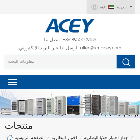
العربية
لغة :
+8618950009155
اتصل بنا
allen@xmacey.com
ارسل لنا عبر البريد الإلكتروني
منتجات
الصفحة الرئيسية
جهاز اختبار خلايا البطارية
اختبار البطارية
/
/
/