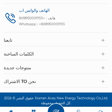
الهاتف والواتس اب
هاتف :
+8618950009155
Whatsapp :
+8618950009155
تابعنا
الكلمات الساخنة
منتوجات جديدة
الاشتراك TO نحن
حقوق النشر © 2026 Xiamen Acey New Energy Technology Co.,Ltd.
كل الحقوق محفوظة.