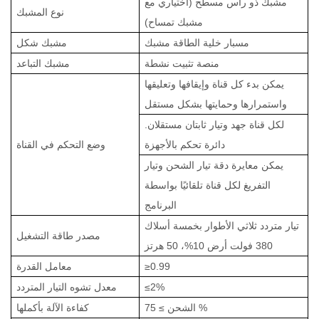
مشبك ذو رأس مسطح (اختياري مع
نوع المشبك
مشبك تمساح)
مسبار خلية الطاقة
مشبك
مشبك
شكل
منصة تثبيت نشطة
مشبك
التباعد
يمكن بدء كل قناة وإيقافها وتعليقها
واستمرارها وحمايتها بشكل مستقل
لكل قناة جهد وتيار ثابتان مستقلان.
دائرة تحكم بالأجهزة
وضع التحكم في القناة
يمكن معايرة دقة تيار الشحن وتيار
التفريغ لكل قناة تلقائيًا بواسطة
البرنامج
تيار متردد ثلاثي الأطوار بخمسة أسلاك
مصدر طاقة التشغيل
380 فولت
أرض
10%، 50 هرتز
≥0.99
معامل القدرة
≤2%
معدل تشوه التيار المتردد
%
75
الشحن
≥
كفاءة الآلة بأكملها