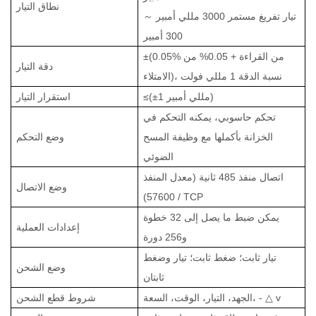
نطاق التيار
تيار تفريغ مستمر
3000 مللي أمبير
～
300 أمبير
±(0.05% من القراءة + 0.05% من
دقة التيار
الامتلاء)، نسبة الدقة 1 مللي فولت
≤(±1 مللي أمبير)
استقرار التيار
تحكم حاسوبي، يمكنه التحكم في
الخزانة بأكملها مع وظيفة المسح
وضع التحكم
الضوئي
اتصال منفذ 485 ثانية (معدل المنفذ
وضع الاتصال
57600) / TCP
يمكن ضبط ما يصل إلى 32 خطوة
إعدادات العملية
و256 دورة
تيار ثابت؛ ضغط ثابت؛ تيار وضغط
وضع الشحن
ثابتان
v
△
الجهد، التيار، الوقت، السعة، -
شروط قطع الشحن