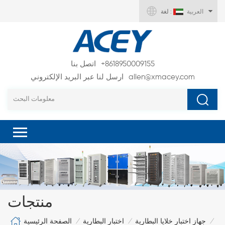
العربية
لغة :
+8618950009155
اتصل بنا
allen@xmacey.com
ارسل لنا عبر البريد الإلكتروني
منتجات
الصفحة الرئيسية
جهاز اختبار خلايا البطارية
اختبار البطارية
/
/
/