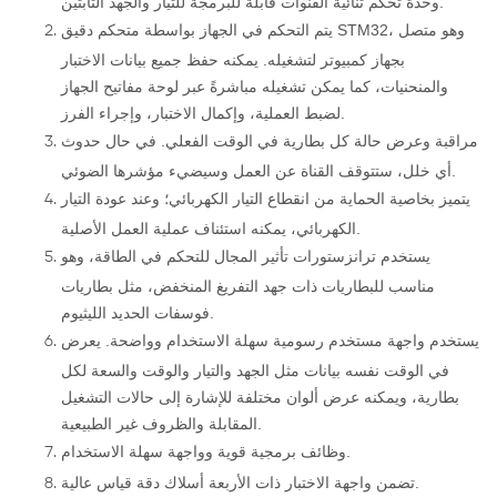
وحدة تحكم ثنائية القنوات قابلة للبرمجة للتيار والجهد الثابتين.
يتم التحكم في الجهاز بواسطة متحكم دقيق STM32، وهو متصل
بجهاز كمبيوتر لتشغيله. يمكنه حفظ جميع بيانات الاختبار
والمنحنيات، كما يمكن تشغيله مباشرةً عبر لوحة مفاتيح الجهاز
لضبط العملية، وإكمال الاختبار، وإجراء الفرز.
مراقبة وعرض حالة كل بطارية في الوقت الفعلي. في حال حدوث
أي خلل، ستتوقف القناة عن العمل وسيضيء مؤشرها الضوئي.
يتميز بخاصية الحماية من انقطاع التيار الكهربائي؛ وعند عودة التيار
الكهربائي، يمكنه استئناف عملية العمل الأصلية.
يستخدم ترانزستورات تأثير المجال للتحكم في الطاقة، وهو
مناسب للبطاريات ذات جهد التفريغ المنخفض، مثل بطاريات
فوسفات الحديد الليثيوم.
يستخدم واجهة مستخدم رسومية سهلة الاستخدام وواضحة. يعرض
في الوقت نفسه بيانات مثل الجهد والتيار والوقت والسعة لكل
بطارية، ويمكنه عرض ألوان مختلفة للإشارة إلى حالات التشغيل
المقابلة والظروف غير الطبيعية.
وظائف برمجية قوية وواجهة سهلة الاستخدام.
تضمن واجهة الاختبار ذات الأربعة أسلاك دقة قياس عالية.