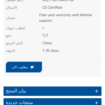
ACEY-BCT5400-16P
رقم الصنف.:
CE Certified
الامتثال:
One-year warranty with lifetime
ضمان:
support
1
الطلب (موك) :
T/T
دفع:
China
أصل المنتج:
7-35 days
المهلة:
مطلوب الان
بيان المنتج
منتجات جديدة