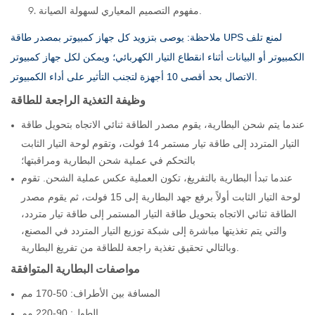
مفهوم التصميم المعياري لسهولة الصيانة.
ملاحظة: يوصى بتزويد كل جهاز كمبيوتر بمصدر طاقة UPS لمنع تلف
الكمبيوتر أو البيانات أثناء انقطاع التيار الكهربائي؛ ويمكن لكل جهاز كمبيوتر
الاتصال بحد أقصى 10 أجهزة لتجنب التأثير على أداء الكمبيوتر.
وظيفة التغذية الراجعة للطاقة
عندما يتم شحن البطارية، يقوم مصدر الطاقة ثنائي الاتجاه بتحويل طاقة
التيار المتردد إلى طاقة تيار مستمر 14 فولت، وتقوم لوحة التيار الثابت
بالتحكم في عملية شحن البطارية ومراقبتها؛
عندما تبدأ البطارية بالتفريغ، تكون العملية عكس عملية الشحن. تقوم
لوحة التيار الثابت أولاً برفع جهد البطارية إلى 15 فولت، ثم يقوم مصدر
الطاقة ثنائي الاتجاه بتحويل طاقة التيار المستمر إلى طاقة تيار متردد،
والتي يتم تغذيتها مباشرة إلى شبكة توزيع التيار المتردد في المصنع،
وبالتالي تحقيق تغذية راجعة للطاقة من تفريغ البطارية.
مواصفات البطارية المتوافقة
المسافة بين الأطراف: 50-170 مم
الطول: 90-220 مم