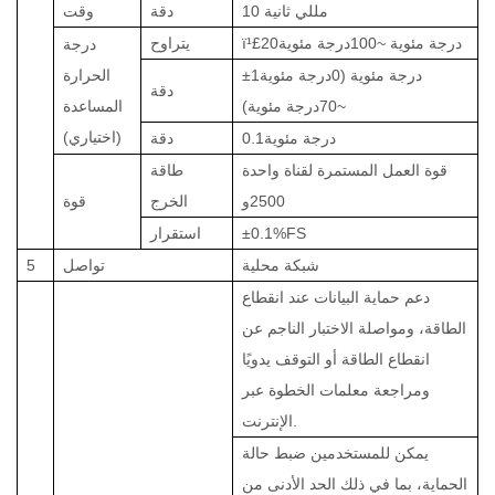
10 مللي ثانية
دقة
وقت
درجة مئوية ~
100
درجة مئوية
20
ï¹£
يتراوح
درجة
درجة مئوية (
0
درجة مئوية
±1
الحرارة
دقة
~
70
درجة مئوية)
المساعدة
(اختياري
)
درجة مئوية
0.1
دقة
قوة العمل المستمرة لقناة واحدة
طاقة
2500
و
الخرج
قوة
0.1%FS
±
استقرار
شبكة محلية
تواصل
5
دعم حماية البيانات عند انقطاع
الطاقة، ومواصلة الاختبار الناجم عن
انقطاع الطاقة أو التوقف يدويًا
ومراجعة معلمات الخطوة عبر
الإنترنت.
يمكن للمستخدمين ضبط حالة
الحماية، بما في ذلك الحد الأدنى من