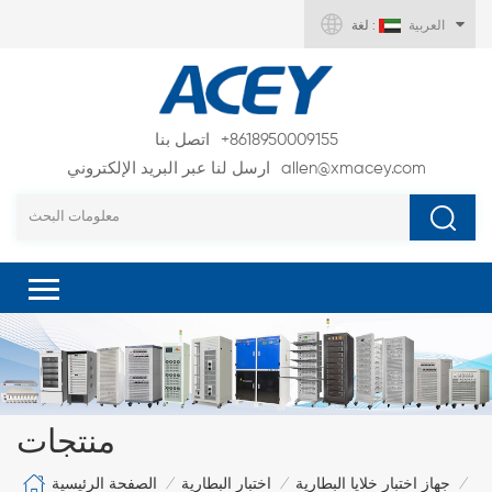
العربية
لغة :
+8618950009155
اتصل بنا
allen@xmacey.com
ارسل لنا عبر البريد الإلكتروني
منتجات
الصفحة الرئيسية
جهاز اختبار خلايا البطارية
اختبار البطارية
/
/
/