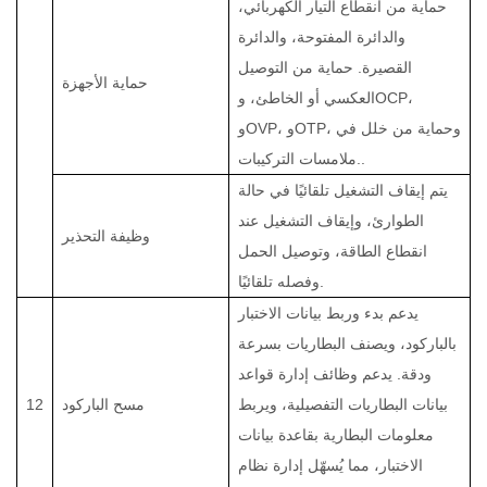
حماية من انقطاع التيار الكهربائي،
والدائرة المفتوحة، والدائرة
القصيرة. حماية من التوصيل
حماية الأجهزة
العكسي أو الخاطئ، وOCP،
وOVP، وOTP، وحماية من خلل في
.
ملامسات التركيبات.
يتم إيقاف التشغيل تلقائيًا في حالة
الطوارئ، وإيقاف التشغيل عند
وظيفة التحذير
انقطاع الطاقة، وتوصيل الحمل
وفصله تلقائيًا.
يدعم بدء وربط بيانات الاختبار
بالباركود، ويصنف البطاريات بسرعة
ودقة. يدعم وظائف إدارة قواعد
بيانات البطاريات التفصيلية، ويربط
مسح الباركود
12
معلومات البطارية بقاعدة بيانات
الاختبار، مما يُسهّل إدارة نظام