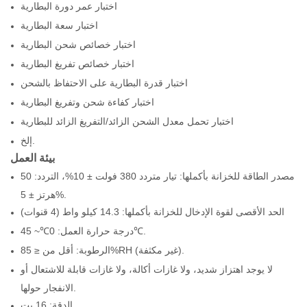
اختبار عمر دورة البطارية
اختبار سعة البطارية
اختبار خصائص شحن البطارية
اختبار خصائص تفريغ البطارية
اختبار قدرة البطارية على الاحتفاظ بالشحن
اختبار كفاءة شحن وتفريغ البطارية
اختبار تحمل معدل الشحن الزائد/التفريغ الزائد للبطارية
إلخ.
بيئة العمل
مصدر الطاقة للخزانة بأكملها: تيار متردد 380 فولت ± 10%، التردد: 50
هرتز ± 5%.
الحد الأقصى لقوة الإدخال للخزانة بأكملها: 14.3 كيلو واط (4 قنوات)
درجة حرارة العمل: 0℃~ 45℃.
الرطوبة: أقل من ≤ 85%RH (غير مكثفة).
لا يوجد اهتزاز شديد، ولا غازات أكالة، ولا غازات قابلة للاشتعال أو
الانفجار حولها.
الدقة: 16 بت.