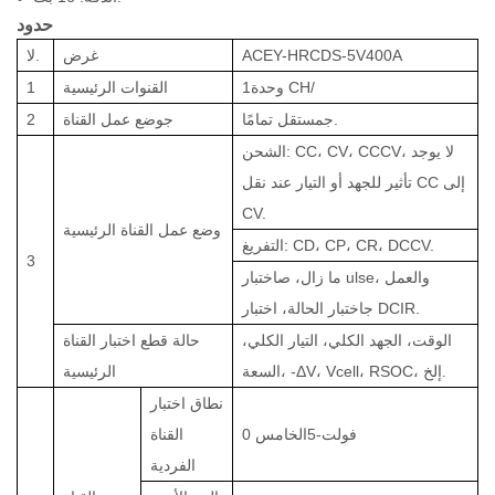
حدود
ACEY-HRCDS-5V400A
غرض
لا.
وحدة CH/
1
القنوات الرئيسية
1
.
ج
مستقل تمامًا
ج
وضع عمل القناة
2
الشحن: CC، CV، CCCV، لا يوجد
تأثير للجهد أو التيار عند نقل CC إلى
CV
.
وضع عمل القناة الرئيسية
.
التفريغ: CD، CP، CR، DCCV
3
و
العمل
اختبار ulse،
ما زال
، ص
.
اختبار الحالة، اختبار DCIR
ج
الوقت، الجهد الكلي، التيار الكلي،
حالة قطع اختبار القناة
السعة، -ΔV، Vcell، RSOC، إلخ.
الرئيسية
نطاق اختبار
0 فولت-
5
الخامس
القناة
الفردية