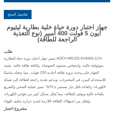
تفاصيل المنتج
جهاز اختبار دورة حياة خلية بطارية ليثيوم
أيون 5 فولت 400 أمبير (نوع التغذية
الراجعة للطاقة)
طلب
يتميز جهاز اختبار دورة حياة البطارية ACEY-HRCDS-5V400A-1CH
بموثوقية عالية، وانخفاض مستوى الضوضاء، وكثافة طاقة عالية. يعتمد
الجهاز على وحدة تزويد طاقة أحادية 220 فولت، مما يجعله مناسبًا
للاستخدام المرن في المختبرات، ويدعم تغذية راجعة للطاقة إلى شبكة
الكهرباء، وكفاءة ناقل تيار مستمر ≥ 70%. تتميز عملية الشحن والتفريغ
بكفاءة عالية وتوفير للطاقة، مما يُقلل بشكل كبير من فواتير الكهرباء،
ويُقلل من استهلاك الطاقة اللازمة لتبديد حرارة مكيف الهواء.
مشروع اختبار