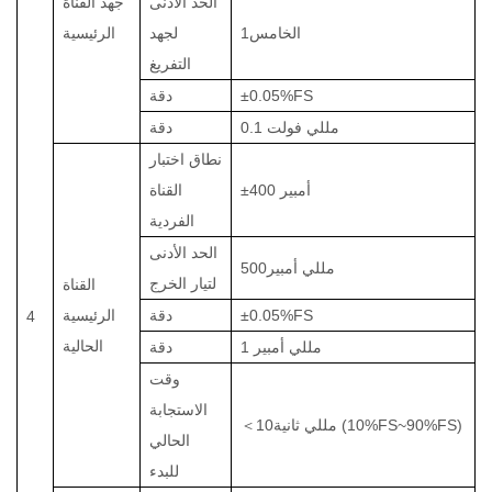
الحد الأدنى
جهد القناة
الخامس
1
لجهد
الرئيسية
التفريغ
±0.05%FS
دقة
0.1 مللي فولت
دقة
نطاق اختبار
400 أمبير
±
القناة
الفردية
الحد الأدنى
مللي أمبير
500
لتيار الخرج
القناة
±0.05%FS
دقة
الرئيسية
4
الحالية
1 مللي أمبير
دقة
وقت
الاستجابة
مللي ثانية (10%FS~90%FS)
10
＜
الحالي
للبدء