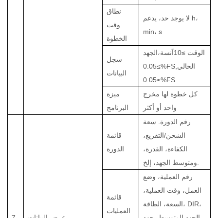
نطاق
لا يوجد حد، يدعم h،
وقت
min، s
الخطوة
الوقت ≥
10
آنسة
،
الجهد
سجل
,الحالي
0.05%FS
≥
البيانات
≥
0.05%FS
كل خطوة لها مخرج
ميزة
واحد أو أكثر
البرنامج
رقم الدورة. سعة
الشحن/التفريغ،
قائمة
الكفاءة، القدرة،
الدورة
ومتوسط الجهد، إلخ.
رقم العملية، وضع
العمل، وقت العملية،
قائمة
السعة، الطاقة، DIR،
العمليات
الجهد المتوسط، جهد
عرض البيانات
7