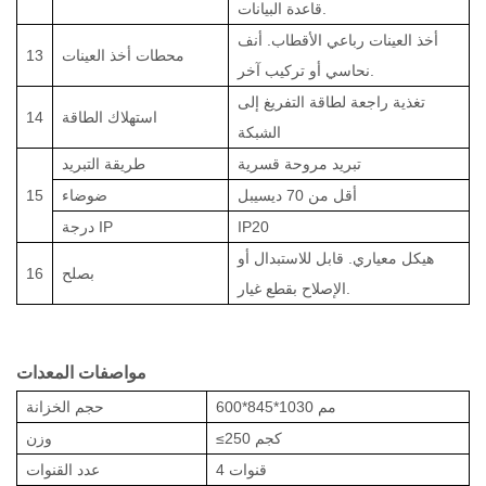
قاعدة البيانات.
أخذ العينات رباعي الأقطاب. أنف
محطات أخذ العينات
13
نحاسي أو تركيب آخر.
تغذية راجعة لطاقة التفريغ إلى
استهلاك الطاقة
14
الشبكة
تبريد مروحة قسرية
طريقة التبريد
أقل من 70 ديسيبل
ضوضاء
15
IP20
درجة IP
هيكل معياري. قابل للاستبدال أو
بصلح
16
الإصلاح بقطع غيار.
مواصفات المعدات
600*845*1030 مم
حجم الخزانة
0 كجم
≤25
وزن
4 قنوات
عدد القنوات