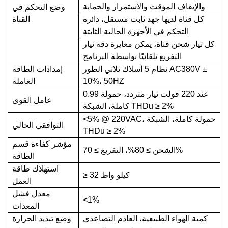
والإيقاف المؤقت والاستمرار والحماية
وضع التحكم في
كل قناة لديها جهد ثابت مستقل، دائرة
القناة
التحكم في الأجهزة الحالية الثابتة
كل تيار شحن قناة، يمكن معايرة دقة تيار
التفريغ تلقائيًا بواسطة البرنامج
±
نظام 5 أسلاك ثلاثي الطور AC380V
إمدادات الطاقة
10%، 50HZ
العاملة
0.99 عند 220 فولت تيار متردد، حمولة
عامل القوى
كاملة، الشبكة THDu ≥ 2%
<5% @ 220VAC، حمولة كاملة، الشبكة
التوافقي الحالي
THDu ≥ 2%
مؤشر كفاءة قسم
الشحن ≥ 80%، التفريغ ≥ 70%
الطاقة
استهلاك طاقة
≥ 32 كيلو واط
العمل
معدل فشل
<1%
المعدات
كمية الهواء الطبيعية، العادم التصاعدي
وضع تبديد الحرارة