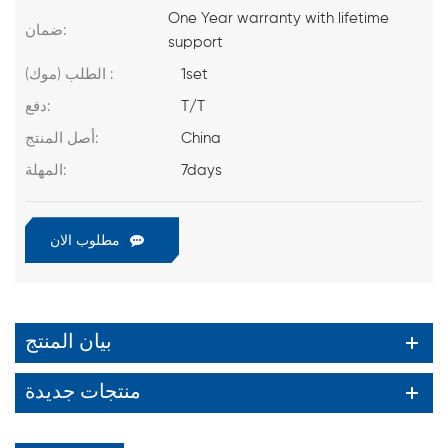
One Year warranty with lifetime
ضمان:
support
1set
الطلب (موك) :
T/T
دفع:
China
أصل المنتج:
7days
المهلة:
مطلوب الان
بيان المنتج
منتجات جديدة