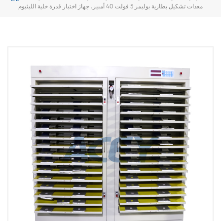
معدات تشكيل بطارية بوليمر 5 فولت 40 أمبير، جهاز اختبار قدرة خلية الليثيوم