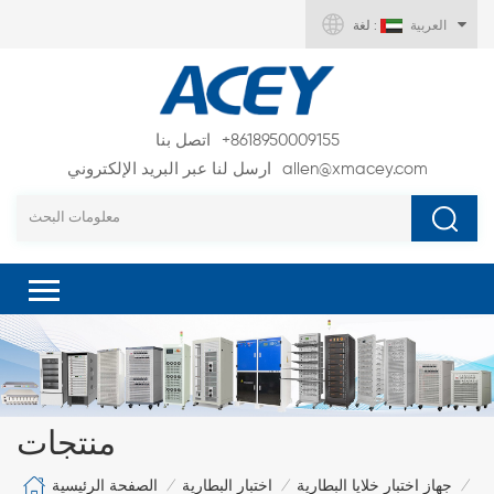
العربية
لغة :
+8618950009155
اتصل بنا
allen@xmacey.com
ارسل لنا عبر البريد الإلكتروني
منتجات
الصفحة الرئيسية
جهاز اختبار خلايا البطارية
اختبار البطارية
/
/
/