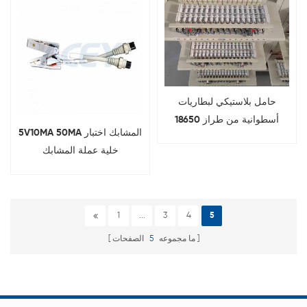
حامل بلاستيكي لبطاريات
أسطوانية من طراز 18650
5V10MA 50MA المشابك اختبار
و21700 و26650 و32700،
خلية عملة المشابك
مناسب لآلة فرز السعة
1
...
3
4
5
ما مجموعه
5
الصفحات