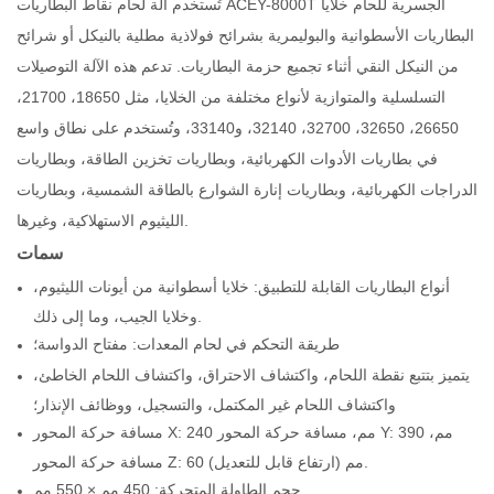
تُستخدم آلة لحام نقاط البطاريات ACEY-8000T الجسرية للحام خلايا
البطاريات الأسطوانية والبوليمرية بشرائح فولاذية مطلية بالنيكل أو شرائح
من النيكل النقي أثناء تجميع حزمة البطاريات. تدعم هذه الآلة التوصيلات
التسلسلية والمتوازية لأنواع مختلفة من الخلايا، مثل 18650، 21700،
26650، 32650، 32700، 32140، و33140، وتُستخدم على نطاق واسع
في بطاريات الأدوات الكهربائية، وبطاريات تخزين الطاقة، وبطاريات
الدراجات الكهربائية، وبطاريات إنارة الشوارع بالطاقة الشمسية، وبطاريات
الليثيوم الاستهلاكية، وغيرها.
سمات
أنواع البطاريات القابلة للتطبيق: خلايا أسطوانية من أيونات الليثيوم،
وخلايا الجيب، وما إلى ذلك.
طريقة التحكم في لحام المعدات: مفتاح الدواسة؛
يتميز بتتبع نقطة اللحام، واكتشاف الاحتراق، واكتشاف اللحام الخاطئ،
واكتشاف اللحام غير المكتمل، والتسجيل، ووظائف الإنذار؛
مسافة حركة المحور X: 240 مم، مسافة حركة المحور Y: 390 مم،
مسافة حركة المحور Z: 60 مم (ارتفاع قابل للتعديل).
حجم الطاولة المتحركة: 450 مم × 550 مم.