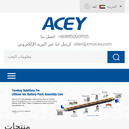
العربية
لغة :
+8618950009155
اتصل بنا
allen@xmacey.com
ارسل لنا عبر البريد الإلكتروني
منتجات