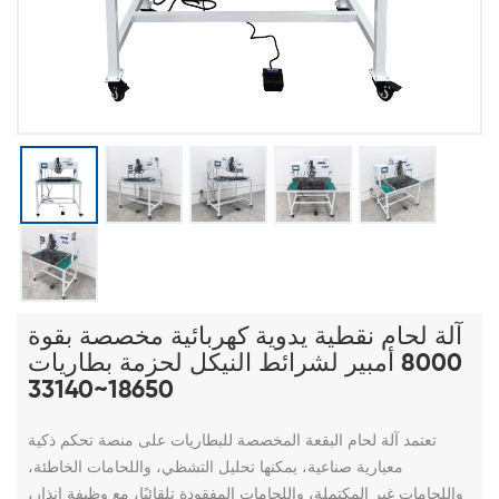
آلة لحام نقطية يدوية كهربائية مخصصة بقوة
8000 أمبير لشرائط النيكل لحزمة بطاريات
18650~33140
تعتمد آلة لحام البقعة المخصصة للبطاريات على منصة تحكم ذكية
معيارية صناعية، يمكنها تحليل التشظي، واللحامات الخاطئة،
واللحامات غير المكتملة، واللحامات المفقودة تلقائيًا، مع وظيفة إنذار،