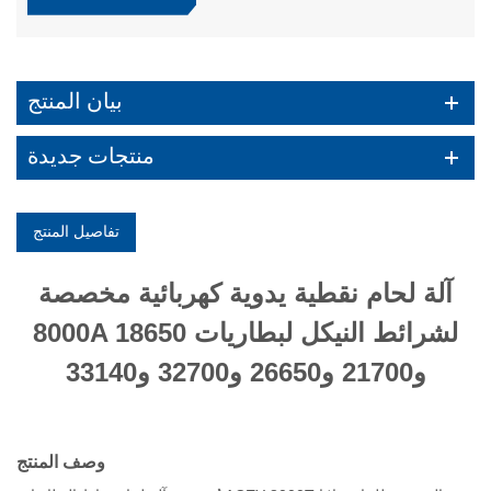
بيان المنتج
منتجات جديدة
تفاصيل المنتج
آلة لحام نقطية يدوية كهربائية مخصصة
8000A لشرائط النيكل لبطاريات 18650
و21700 و26650 و32700 و33140
وصف المنتج