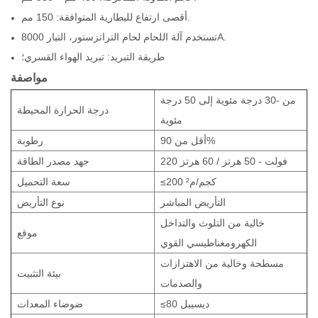
أقصى ارتفاع للبطارية المتوافقة: 150 مم.
تستخدم آلة اللحام لحام الترانزستور، التيار 8000A.
طريقة التبريد: تبريد الهواء القسري؛
مواصفة
من -30 درجة مئوية إلى 50 درجة
درجة الحرارة المحيطة
مئوية
أقل من 90%
رطوبة
220 فولت - 50 هرتز / 60 هرتز
جهد مصدر الطاقة
≤200 كجم/م²
سعة التحميل
التأريض المباشر
نوع التأريض
خالية من التلوث والتداخل
موقع
الكهرومغناطيسي القوي
مسطحة وخالية من الاهتزازات
بيئة التثبيت
والصدمات
≤80 ديسيبل
ضوضاء المعدات