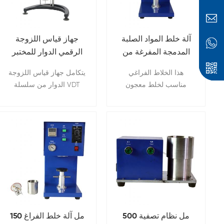
آلة خلط المواد الصلبة
جهاز قياس اللزوجة
المدمجة المفرغة من
الرقمي الدوار للمختبر
الهواء، سعة 150 مل،
مع شاشة تعمل باللمس
هذا الخلاط الفراغي
يتكامل جهاز قياس اللزوجة
للاستخدام على سطح
مناسب لخلط معجون
الدوار من سلسلة VDT
المكتب في المختبر
أقطاب البطارية والمواد
بسلاسة مع تقنية شاشة
الخزفية المختلفة، وذلك
اللمس، موفرًا حلاً عصريًا
بسبب إكمال العملية في
وعالي التقنية لقياس
محطة الفراغ، ويتم تنفيذه
اللزوجة بسرعة ودقة
بالكامل بدون فقاعات
وسهولة. بفضل وظائفه
هواء، مما يحسن مادة
القوية، يتيح الجهاز تعديلًا
الحشو والكثافة.
سلسًا، ويمكنه قياس عينات
ذات لزوجة عالية جدًا.
500 مل نظام تصفية
150 مل آلة خلط الفراغ