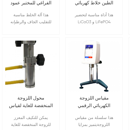
الطين خلاط كهربائي
الفراغي للمختبر عمود
فراغ مع خزان
مزدوج خلاط فراغ
هذا أداة مناسبة لتحضير
هذا آلة الخلط مناسبة
LiCoO3 و LiFePO4
للتقليب الجاف والرطبإنه
والفوسفور وعجائن
مصنوع من SUS304 صلب
السيراميك المتنوعة يجب
غير قابل للصدأ ومقاوم
الاحتفاظ بفقاعات الغاز عند
للمذيبات الحمضية والقلوية
الحد الأدنى.
والعضوية
مقياس اللزوجة
محول اللزوجة
الكهربائي الرقمي
المنخفضة للغاية لقياس
للمختبر المحمول NDJ-
السوائل منخفضة
هذا سلسلة من مقياس
يمكن للتكيف المعزز
T مقياس اللزوجة مع
اللزوجة
اللزوجةيتميز بمزايا
للزوجة المنخفضة للغاية
شاشة اللمس