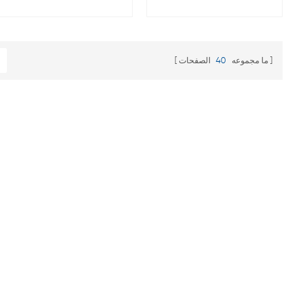
جيد مضاد للتداخل الأداء ،
تعتمد على التحكم الذكي
ونتائج الاختبار الموثوقة ،
في شريحة واحدة حاسوب
والتشغيل إنها أداة تستخدم
دقيق
لقياس اللزوجة المطلقة
ما مجموعه
40
الصفحات
للسوائل النيوتونية
واللزوجة الظاهرية
للسوائل غير النيوتونية
السوائل