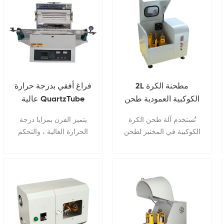
2L مطحنة الكرة
فراغ أفقي بدرجة حرارة
الكوكبية العمودية طحن
عالية QuartzTube
مع 4 برطمانات
الفرن على تجفيف
تُستخدم آلة طحن الكرة
يتميز الفرن بمزايا درجة
المواد المخبرية
الكوكبية في المختبر لطحن
الحرارة العالية ، والتحكم
عينة دراسة الدُفعة
العالي في درجة الحرارة ،
السريعة إلى النعومة
والتشغيل البسيط والصيانة
الغروانية .
المريحة ، ويمكن
استخدامه على نطاق واسع
في علم المعادن ، والآلات ،
والصناعات الخفيفة ،
وفحص السلع ، ومؤسسات