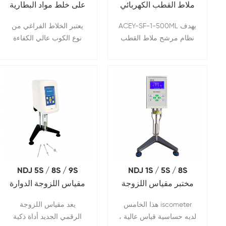
ملاط القطب الكهربائي
على خلط مواد البطارية
للبطارية
ACEY-SF-1-500ML يهدف
يعتبر الخلاط الفراغي من
نظام مرشح ملاط القطب
نوع الكوب عالي الكفاءة
الكهربائي للبطارية إلى
معدات تدمج الخلط
تحسين ظروف الملاط قبل
بالتفريغ والتشتت
عملية الطلاء ، مما قد يؤدي
إلى تحسين جودة واستقرار
البطارية الملاط.
NDJ 5S / 8S / 9S
NDJ 1S / 5S / 8S
مختبر مقياس اللزوجة
مقياس اللزوجة الدوارة
الرقمية العرض الدوارة
بشاشة عرض رقمية
هذا الخامس iscometer
يعد مقياس اللزوجة
مقياس اللزوجة
للمعمل مع شاشة
لديه حساسية قياس عالية ،
الرقمي الجديد أداة ذكية
اللمس