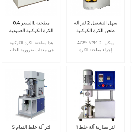
التعليم العالي ، والبحث
العلمي الأقسام.
سهل التشغيل 2 لتر آلة
السعر 0.4L مطحنة
طحن الكرة الكوكبية
الكرة الكوكبية العمودية
على أبحاث بطارية
طحن المواد الخام
ACEY-VPM-2L يمكن
هذا مطحنة الكرة الكوكبية
المختبر
للبطارية
إجراء مطحنة الكرة
هي معدات ضرورية للخلط
الكوكبية جافة أو معلقة أو
، والطحن الدقيق ، وتحضير
خاملة بالغاز. بالإضافة إلى
العينات ، المواد النانوية
التكسير ، يمكن استخدامه
تشتيت ، تطوير منتج جديد
أيضًا في المطاحن لخلط
وتحضير كميات صغيرة من
وتجانس المستحلبات
المواد عالية التقنية الإنتاج.
والمعاجين أو في صناعة
السبائك الميكانيكية
وتنشيط المواد
1 لتر بطارية آلة خلط
5 لتر آلة خلط النمام