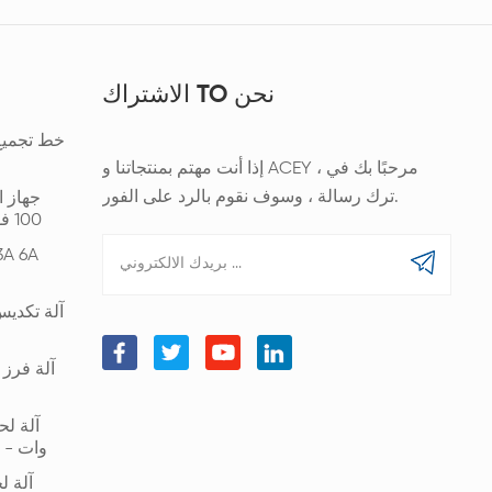
الاشتراك TO نحن
خط تجميع 
إذا أنت مهتم بمنتجاتنا و ACEY ، مرحبًا بك في
ترك رسالة ، وسوف نقوم بالرد على الفور.
جهاز ا
100 فولت 200 أمبير شحن و200 أمبير تفريغ
آلة تكديس
وات - 6000 وات لحام قضبان بطارية الليثيوم
آلة ل