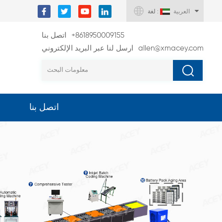
العربية
لغة :
+8618950009155
اتصل بنا
allen@xmacey.com
ارسل لنا عبر البريد الإلكتروني
اتصل بنا