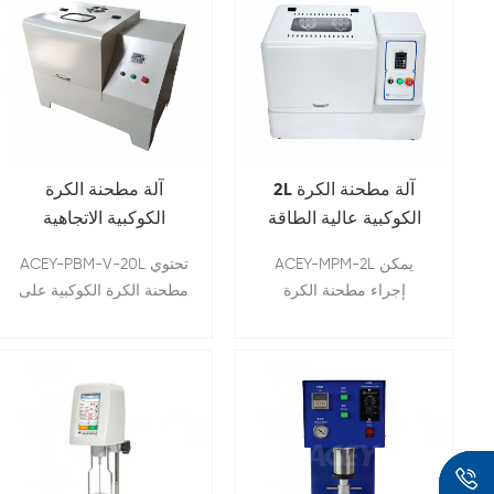
2L آلة مطحنة الكرة
آلة مطحنة الكرة
الكوكبية عالية الطاقة
الكوكبية الاتجاهية
مختبر ل تخفيض السعر
الكاملة مع أربعة جرة
ACEY-MPM-2L يمكن
ACEY-PBM-V-20L تحتوي
الألومينا
إجراء مطحنة الكرة
مطحنة الكرة الكوكبية على
الكوكبية جافة أو معلقة أو
أربع حوامل جرة طحن
خاملة بالغاز. بالإضافة إلى
كروية مثبتة على قرص
التكسير ، يمكنك أيضًا
كوكبي واحد.
استخدام المطاحن لخلط
وتجانس المستحلبات
والمعاجين أو للخلط
الميكانيكي وتنشيط المواد