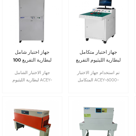
جهاز اختبار متكامل
جهاز اختبار شامل
لبطارية الليثيوم التفريغ
لبطارية التفريغ 100
120 فولت 30 أمبير،
فولت 30 أمبير وشحن
تم استخدام جهاز الاختبار
جهاز الاختبار الشامل
120 أمبير
300 أمبير
المتكامل ACEY-6000-
لبطارية الليثيوم ACEY-
100V120A لاختبار جهد
6000-100V300A هو جهاز
الدائرة المفتوحة للبطارية،
متخصص مصمم لتقييم
المقاومة الداخلية للتيار
وتحليل أداء وصحة
المتردد للبطارية، تيار
بطاريات الليثيوم أيون أو
الشحن المستمر، جهد
الليثيوم بوليمر، والتي
الشحن المستمر، تيار
تستخدم عادة في مجموعة
التفريغ المستمر، جهد
واسعة من التطبيقات، بما