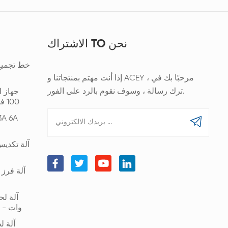
الاشتراك TO نحن
خط تجميع 
إذا أنت مهتم بمنتجاتنا و ACEY ، مرحبًا بك في
ترك رسالة ، وسوف نقوم بالرد على الفور.
جهاز ا
100 فولت 200 أمبير شحن و200 أمبير تفريغ
آلة تكديس
وات - 6000 وات لحام قضبان بطارية الليثيوم
آلة ل