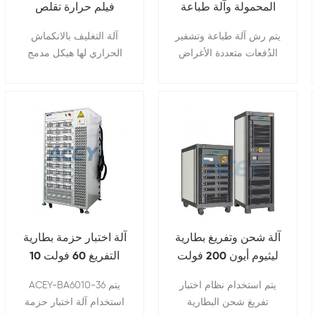
المحمولة وآلة طباعة
فيلم حرارة تقلص
POF وأنواع أخرى من فيلم
الانكماش.
رقم الدُفعات
التعبئة آلة التفاف
يتم رش آلة طباعة وتشفير
آلة التغليف بالانكماش
الدُفعات متعددة الأغراض
الحراري لها هيكل مدمج
على السطح الخارجي
ومساحة صغيرة
للبطارية بمعلومات
البطارية ، بما في ذلك
الشركة المصنعة والطراز.
تاريخ الإنتاج والجهد
والقدرة. الطاقة ، رقم
دفعة الإنتاج ، إلخ.
آلة شحن وتفريغ بطارية
آلة اختبار حزمة بطارية
ليثيوم أيون 200 فولت
التفريغ 60 فولت 10
300 أمبير
أمبير
يتم استخدام نظام اختبار
ACEY-BA6010-36 يتم
تفريغ شحن البطارية
استخدام آلة اختبار حزمة