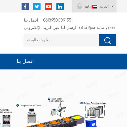
العربية
لغة :
+8618950009155
اتصل بنا
allen@xmacey.com
ارسل لنا عبر البريد الإلكتروني
اتصل بنا