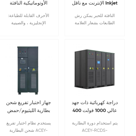
الإنترنت مع ناقل Inkjet
الأوتوماتيكية النافثة
الناقل ودرجة حرارة غرفة
يمكن استخدامها للأجهزة
الفرن لتحقيق أفضل تأثير
الكهربائية ، وقطع غيار
آلة طباعة الكود
للحبر
النافثة للحبر يمكن رش
الأحرف القابلة للطباعة:
للانكماش.
السيارات ، والأثاث ،
الطابعات بشعار العلامة
الإنجليزية ، والصينية
والأرضيات وغيرها من
التجارية والخطوط الصينية
المبسطة ، والأرقام العربية
أغلفة الانكماش الفردية أو
والإنجليزية والأرقام الرموز
، والأرقام الجارية ،
الجماعية.
الشريطية و QR أكواد.
والرموز الشريطية ،
والوقت ، والتاريخ ، وأنماط
العلامات التجارية ،
والخطوط الخاصة ، إلخ.
دراجة كهربائية ذات جهد
جهاز اختبار تفريغ شحن
عالي 1000 فولت 400
بطارية الليثيوم/حمض
أمبير
الرصاص بقناتين 500
يتم استخدام دورة البطارية
يستخدم نظام اختبار تفريغ
فولت 500 أمبير
ACEY-RCDS-
شحن البطارية ACEY-