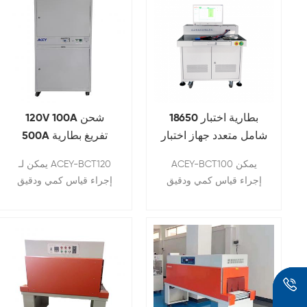
18650 بطارية اختبار
120V 100A شحن
شامل متعدد جهاز اختبار
500A تفريغ بطارية
متكامل وظيفي
ليثيوم اختبار شامل
ACEY-BCT100 يمكن
يمكن لـ ACEY-BCT120
إجراء قياس كمي ودقيق
إجراء قياس كمي ودقيق
لبعض المعلمات الأساسية
لبعض المعلمات الأساسية
للبطارية.
للبطارية. يمكنه قياس جهد
الدائرة المفتوحة ،
المقاومة الداخلية ، الشحن
، التفريغ ، حماية التيار
الزائد ، حماية ماس
كهربائى ووظائف أخرى