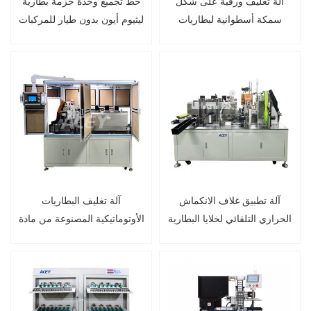
آلة تغليف ورقية على شكل
خط تجميع وحدة حزمة بطارية
سمكة أسطوانية لبطاريات
ليثيوم أيون بدون طيار للمركبات
18650 و21700 و26650
الجوية بدون طيار
و32650 و32700
آلة تطبيق غلاف الانكماش
آلة تغليف البطاريات
الحراري التلقائي لخلايا البطارية
الأوتوماتيكية المصنوعة من مادة
الأسطوانية 18650 21700
PVC مع غطاء لبطاريات 18650
و21700 و26650