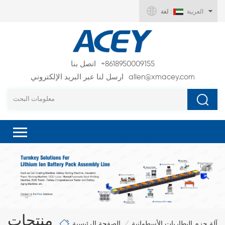
العربية
لغة :
+8618950009155
اتصل بنا
allen@xmacey.com
ارسل لنا عبر البريد الإلكتروني
منتجات
الصفحة الرئيسية
آلة حزم البطاريات الأسطوانية
/