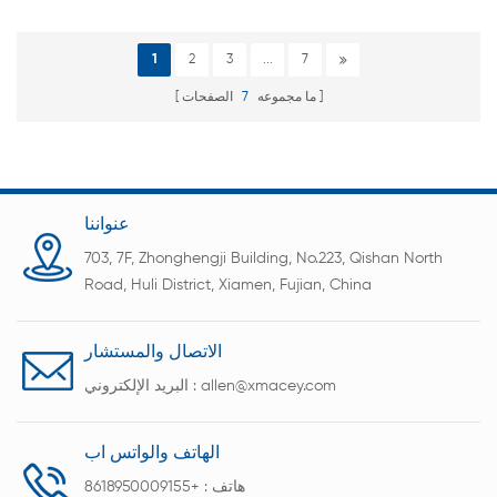
و26650 و32700 و33140
1
2
3
...
7
ما مجموعه
7
الصفحات
عنواننا
703, 7F, Zhonghengji Building, No.223, Qishan North
Road, Huli District, Xiamen, Fujian, China
الاتصال والمستشار
allen@xmacey.com
البريد الإلكتروني :
الهاتف والواتس اب
هاتف :
+8618950009155