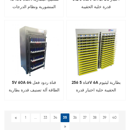
قدرة خلية الحقيبة
المنشورية ونظام الدرجات
256 قناة 5V 6A بطارية ليثيوم
5V 60A 64 قناة ردود فعل
الحقيبة خلية اختبار قدرة
الطاقة آلة تصنيف قدرة بطارية
الدرجات
الخلية المنشورية
1
...
33
34
35
36
37
38
39
40