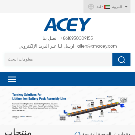
العربية
لغة :
+8618950009155
اتصل بنا
allen@xmacey.com
ارسل لنا عبر البريد الإلكتروني
منتجات
الصفحة الرئيسية
منتجات
/